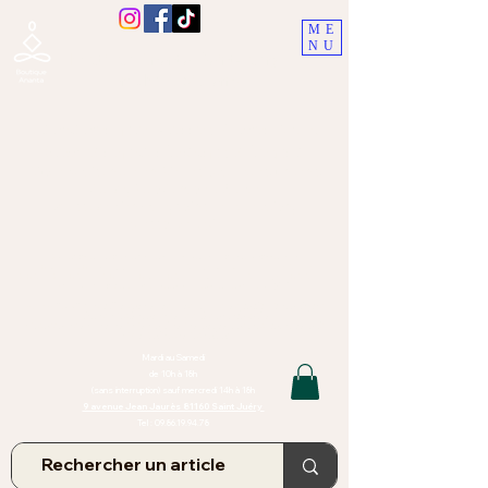
ME
NU
Boutique Ananta, Saint-Juéry
proche Albi (Tarn)
Lithothérapie, Pierres, Minéraux &
Bien-être pour le corps et l'esprit
Bijoux Artisanaux en Pierres Naturelles,
Encens,
Sauge, Palo Santo équitabl
e
Massage bien-être, soins de relaxation,
pressothérapie
Création de bijoux faits main | Minéraux | Bijoux personnalisés
TOUTES NOS PIERRES ET LES MINERAUX UTILISÉS DANS LA
CONFECTION DE NOS BIJOUX SONT ISSUS DE MINES RAISONNÉES
Atelier et Boutique situés dans le Tarn, à Saint Juéry (81)
IMPORTANT : Les bijoux que nous vous proposons, la lithothérapie, les
pierres et minéraux et nos soins de relaxation
et massages ne peuvent et ne doivent en aucun cas remplacer un avis
et/ou traitement médical
Mardi au Samedi
de 10h à 18h
(sans interruption) sauf mercredi 14h à 18h
9 avenue Jean Jaurès 81160 Saint Juéry
Tel :
09.86.19.94.78