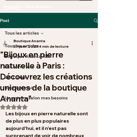
Accueil
> Nos ateliers
Post
Tous les articles
Boutique Ananta
Tous les articles
27 janv. 2023
4 min de lecture
"Bijoux en pierre
Boutique Ananta Albi
naturelle à Paris :
Les minéraux
Découvrez les créations
Les Lunes
uniques de la boutique
Idée cadeaux
Ananta"
Une pierre selon mes besoins
Noté NaN étoiles sur 5.
Les bijoux en pierre naturelle sont 
de plus en plus populaires 
aujourd'hui, et il n'est pas 
surprenant de voir de nombreux 