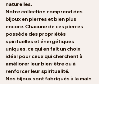
naturelles.
Notre collection comprend des 
bijoux en pierres et bien plus 
encore. Chacune de ces pierres 
possède des propriétés 
spirituelles et énergétiques 
uniques, ce qui en fait un choix 
idéal pour ceux qui cherchent à 
améliorer leur bien-être ou à 
renforcer leur spiritualité.
Nos bijoux sont fabriqués à la main 
dans notre atelier situé dans le 
Tarn, en utilisant des techniques 
artisanales traditionnelles pour 
garantir la qualité et la durabilité 
de chaque pièce. Nous 
sélectionnons soigneusement 
chaque pierre pour garantir que 
chaque bijou est unique et 