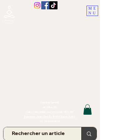
ME
NU
Boutique Ananta, Saint-Juéry
proche Albi (Tarn)
Lithothérapie, Pierres, Minéraux &
Bien-être pour le corps et l'esprit
Bijoux Artisanaux en Pierres Naturelles,
Encens,
Sauge, Palo Santo équitabl
e
Massage bien-être, soins de relaxation,
pressothérapie
Création de bijoux faits main | Minéraux | Bijoux personnalisés
TOUTES NOS PIERRES ET LES MINERAUX UTILISÉS DANS LA
CONFECTION DE NOS BIJOUX SONT ISSUS DE MINES RAISONNÉES
Atelier et Boutique situés dans le Tarn, à Saint Juéry (81)
IMPORTANT : Les bijoux que nous vous proposons, la lithothérapie, les
pierres et minéraux et nos soins de relaxation
et massages ne peuvent et ne doivent en aucun cas remplacer un avis
et/ou traitement médical
Mardi au Samedi
de 10h à 18h
(sans interruption) sauf mercredi 14h à 18h
9 avenue Jean Jaurès 81160 Saint Juéry
Tel :
09.86.19.94.78