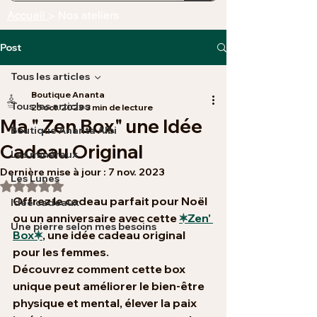
Accueil
> Nos ateliers
Post
Tous les articles
Boutique Ananta
Tous les articles
25 oct. 2023
3 min de lecture
Ma " Zen Box" une Idée
Boutique Ananta Albi
Cadeau Original
Les minéraux
Dernière mise à jour :
7 nov. 2023
Les Lunes
Noté NaN étoiles sur 5.
Offrez le cadeau parfait pour Noël 
Idée cadeaux
ou un anniversaire avec cette 
🟍Zen' 
Une pierre selon mes besoins
Box🟍
, une idée cadeau original 
pour les femmes. 
Découvrez comment cette box 
unique peut améliorer le bien-être 
physique et mental, élever la paix 