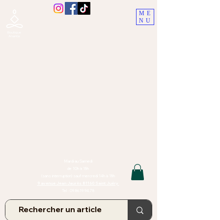
ME
NU
Boutique Ananta, Saint-Juéry
proche Albi (Tarn)
Lithothérapie, Pierres, Minéraux &
Bien-être pour le corps et l'esprit
Bijoux Artisanaux en Pierres Naturelles,
Encens,
Sauge, Palo Santo équitabl
e
Massage bien-être, soins de relaxation,
pressothérapie
Création de bijoux faits main | Minéraux | Bijoux personnalisés
TOUTES NOS PIERRES ET LES MINERAUX UTILISÉS DANS LA
CONFECTION DE NOS BIJOUX SONT ISSUS DE MINES RAISONNÉES
Atelier et Boutique situés dans le Tarn, à Saint Juéry (81)
IMPORTANT : Les bijoux que nous vous proposons, la lithothérapie, les
pierres et minéraux et nos soins de relaxation
et massages ne peuvent et ne doivent en aucun cas remplacer un avis
et/ou traitement médical
Mardi au Samedi
de 10h à 18h
(sans interruption) sauf mercredi 14h à 18h
9 avenue Jean Jaurès 81160 Saint Juéry
Tel :
09.86.19.94.78