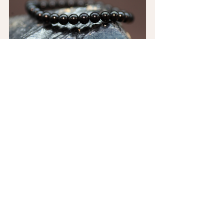
Obsidienne, Equilibre & 
apaisement
Acheter
Sodalite, Compréhension & 
Communication