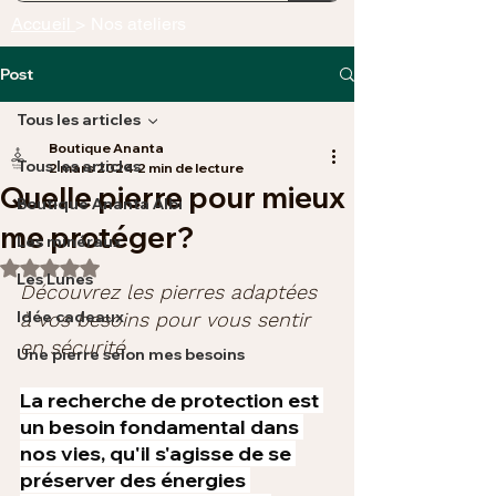
Accueil
> Nos ateliers
Post
Tous les articles
Boutique Ananta
Tous les articles
2 mars 2024
2 min de lecture
Quelle pierre pour mieux
Boutique Ananta Albi
me protéger?
Les minéraux
Noté NaN étoiles sur 5.
Les Lunes
Découvrez les pierres adaptées 
Idée cadeaux
à vos besoins pour vous sentir 
en sécurité
Une pierre selon mes besoins
La recherche de protection est 
un besoin fondamental dans 
nos vies, qu'il s'agisse de se 
préserver des énergies 