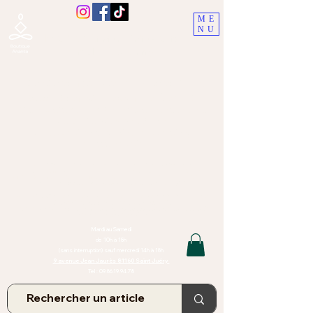
ME
NU
Boutique Ananta, Saint-Juéry
proche Albi (Tarn)
Lithothérapie, Pierres, Minéraux &
Bien-être pour le corps et l'esprit
Bijoux Artisanaux en Pierres Naturelles,
Encens,
Sauge, Palo Santo équitabl
e
Massage bien-être, soins de relaxation,
pressothérapie
Création de bijoux faits main | Minéraux | Bijoux personnalisés
TOUTES NOS PIERRES ET LES MINERAUX UTILISÉS DANS LA
CONFECTION DE NOS BIJOUX SONT ISSUS DE MINES RAISONNÉES
Atelier et Boutique situés dans le Tarn, à Saint Juéry (81)
IMPORTANT : Les bijoux que nous vous proposons, la lithothérapie, les
pierres et minéraux et nos soins de relaxation
et massages ne peuvent et ne doivent en aucun cas remplacer un avis
et/ou traitement médical
Mardi au Samedi
de 10h à 18h
(sans interruption) sauf mercredi 14h à 18h
9 avenue Jean Jaurès 81160 Saint Juéry
Tel :
09.86.19.94.78