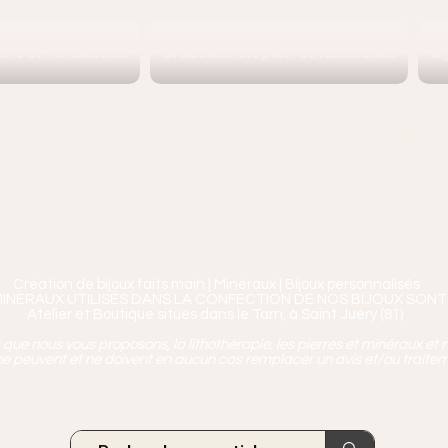
iers et Pendentifs
Bracelets en pierres naturelles
Bi
Ananta, Saint-Juéry proche 
ierres, Minéraux & Bien-être pour le c
aux en Pierres Naturelles,
Encens, Sauge, Palo S
age bien-être, soins de relaxation, pressothéra
Création de bijoux faits main | Minéraux | Bijoux personnalisés
MINERAUX UTILISÉS DANS LA CONFECTION DE NOS BIJOUX SONT
Atelier et Boutique situés dans le Tarn, à Saint Juéry (81)
ue nous vous proposons, la lithothérapie, les pierres et minéraux et n
e peuvent et ne doivent en aucun cas remplacer un avis et/ou traite