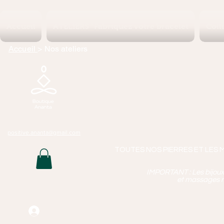
Accueil
ATELIERS "Fabriquez votre bracelet
Coll
Accueil
> Nos ateliers
Boutique 
Lithothérapie, P
Bijoux Artisan
Mass
positive.ananta@gmail.com
TOUTES NOS PIERRES ET LES 
IMPORTANT : Les bijoux q
et massages n
Connexion