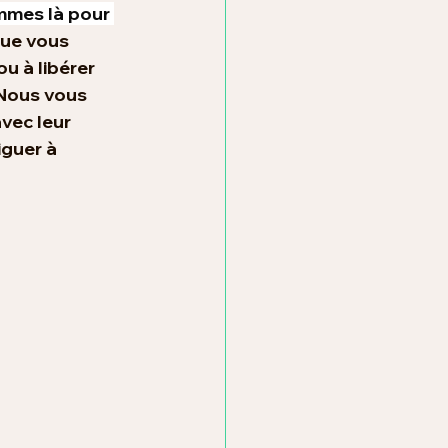
mmes là pour 
ue vous 
u à libérer 
 Nous vous 
vec leur 
iguer à 