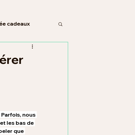
ée cadeaux
gérer
Parfois, nous 
t les bas de 
peler que 