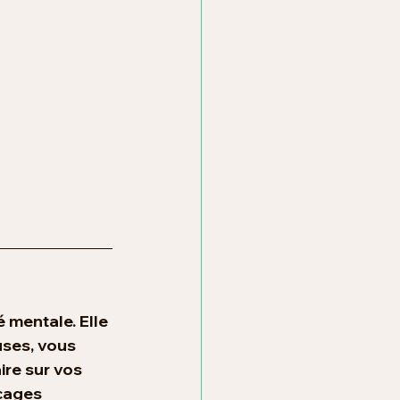
é mentale. Elle 
uses, vous 
ire sur vos 
cages 