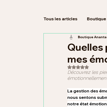
Tous les articles
Boutique
Boutique Ananta
Une pierre selon mes bes
Quelles 
mes émo
Noté NaN étoiles s
Découvrez les pie
émotionnellemen
La gestion des émo
nous sentons subme
notre état émotionn