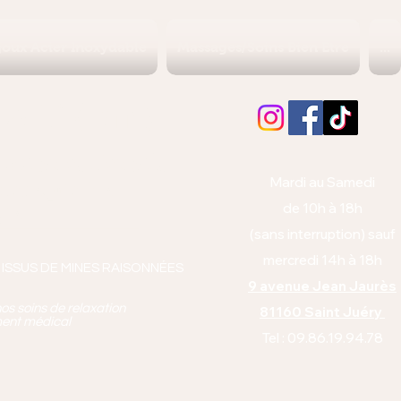
joux Acier Inoxydable
Massages/Soins Bien Etre
...
Albi (Tarn)
orps et l'esprit
Mardi au Samedi
anto équitabl
e
de 10h à 18h
pie
(sans interruption) sauf
mercredi 14h à 18h
 ISSUS DE MINES RAISONNÉES
9 avenue Jean Jaurès
os soins de relaxation
81160 Saint Juéry
ment médical
Tel : 09.86.19.94.78