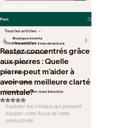
Accueil
> Nos ateliers
Post
Tous les articles
Boutique Ananta
Tous les articles
14 mars 2024
3 min de lecture
Restez concentrés grâce
Boutique Ananta Albi
aux pierres : Quelle
Les minéraux
pierre peut m'aider à
Les Lunes
avoir une meilleure clarté
Idée cadeaux
mentale?
Une pierre selon mes besoins
Noté NaN étoiles sur 5.
Explorez les cristaux qui peuvent 
booster votre focus et votre 
productivité