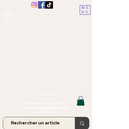
ME
NU
Boutique Ananta, Saint-Juéry
proche Albi (Tarn)
Lithothérapie, Pierres, Minéraux &
Bien-être pour le corps et l'esprit
Bijoux Artisanaux en Pierres Naturelles,
Encens,
Sauge, Palo Santo équitabl
e
Massage bien-être, soins de relaxation,
pressothérapie
Création de bijoux faits main | Minéraux | Bijoux personnalisés
TOUTES NOS PIERRES ET LES MINERAUX UTILISÉS DANS LA
CONFECTION DE NOS BIJOUX SONT ISSUS DE MINES RAISONNÉES
Atelier et Boutique situés dans le Tarn, à Saint Juéry (81)
IMPORTANT : Les bijoux que nous vous proposons, la lithothérapie, les
pierres et minéraux et nos soins de relaxation
et massages ne peuvent et ne doivent en aucun cas remplacer un avis
et/ou traitement médical
Mardi au Samedi
de 10h à 18h
(sans interruption) sauf mercredi 14h à 18h
9 avenue Jean Jaurès 81160 Saint Juéry
Tel :
09.86.19.94.78