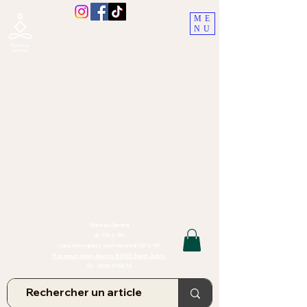
ME
NU
Boutique Ananta, Saint-Juéry
proche Albi (Tarn)
Lithothérapie, Pierres, Minéraux &
Bien-être pour le corps et l'esprit
Bijoux Artisanaux en Pierres Naturelles,
Encens,
Sauge, Palo Santo équitabl
e
Massage bien-être, soins de relaxation,
pressothérapie
Création de bijoux faits main | Minéraux | Bijoux personnalisés
TOUTES NOS PIERRES ET LES MINERAUX UTILISÉS DANS LA
CONFECTION DE NOS BIJOUX SONT ISSUS DE MINES RAISONNÉES
Atelier et Boutique situés dans le Tarn, à Saint Juéry (81)
IMPORTANT : Les bijoux que nous vous proposons, la lithothérapie, les
pierres et minéraux et nos soins de relaxation
et massages ne peuvent et ne doivent en aucun cas remplacer un avis
et/ou traitement médical
Mardi au Samedi
de 10h à 18h
(sans interruption) sauf mercredi 14h à 18h
9 avenue Jean Jaurès 81160 Saint Juéry
Tel :
09.86.19.94.78