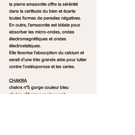
la
pierre amazonite
offre la sérénité
dans la certitude du bien et écarte
toutes formes de pensées négatives.
En outre, l’
amazonite
est idéale pour
absorber les micro-ondes, ondes
électromagnétiques et ondes
électrostatiques.
Elle favorise l’absorption du calcium et
serait d’une très grande aide pour lutter
contre l’ostéoporose et les caries.
CHAKRA
chakra n°5 gorge couleur bleu
chakra n°4 cœur couleur vert
MOTS ASSOCIES
Apaisement, Calcium, Aide, Caries,
Dent, Ostéoporose, Calcium, Ondes,
Négatives, Douceur, Sincérité, Sérénité,