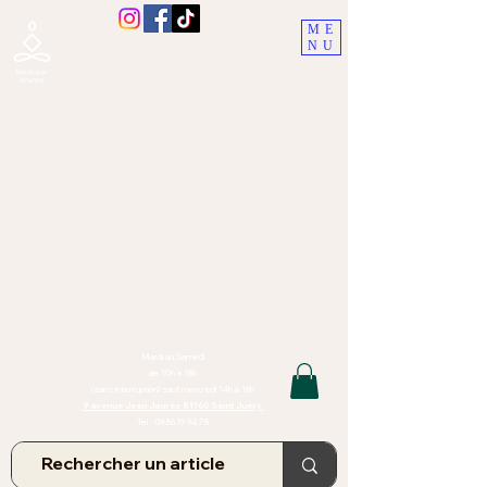
ME
NU
Boutique Ananta, Saint-Juéry
proche Albi (Tarn)
Lithothérapie, Pierres, Minéraux &
Bien-être pour le corps et l'esprit
Bijoux Artisanaux en Pierres Naturelles,
Encens,
Sauge, Palo Santo équitabl
e
Massage bien-être, soins de relaxation,
pressothérapie
Création de bijoux faits main | Minéraux | Bijoux personnalisés
TOUTES NOS PIERRES ET LES MINERAUX UTILISÉS DANS LA
CONFECTION DE NOS BIJOUX SONT ISSUS DE MINES RAISONNÉES
Atelier et Boutique situés dans le Tarn, à Saint Juéry (81)
IMPORTANT : Les bijoux que nous vous proposons, la lithothérapie, les
pierres et minéraux et nos soins de relaxation
et massages ne peuvent et ne doivent en aucun cas remplacer un avis
et/ou traitement médical
Mardi au Samedi
de 10h à 18h
(sans interruption) sauf mercredi 14h à 18h
9 avenue Jean Jaurès 81160 Saint Juéry
Tel :
09.86.19.94.78