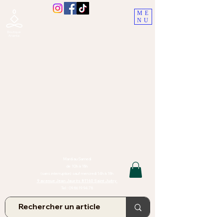
ME
NU
Boutique Ananta, Saint-Juéry
proche Albi (Tarn)
Lithothérapie, Pierres, Minéraux &
Bien-être pour le corps et l'esprit
Bijoux Artisanaux en Pierres Naturelles,
Encens,
Sauge, Palo Santo équitabl
e
Massage bien-être, soins de relaxation,
pressothérapie
Création de bijoux faits main | Minéraux | Bijoux personnalisés
TOUTES NOS PIERRES ET LES MINERAUX UTILISÉS DANS LA
CONFECTION DE NOS BIJOUX SONT ISSUS DE MINES RAISONNÉES
Atelier et Boutique situés dans le Tarn, à Saint Juéry (81)
IMPORTANT : Les bijoux que nous vous proposons, la lithothérapie, les
pierres et minéraux et nos soins de relaxation
et massages ne peuvent et ne doivent en aucun cas remplacer un avis
et/ou traitement médical
Mardi au Samedi
de 10h à 18h
(sans interruption) sauf mercredi 14h à 18h
9 avenue Jean Jaurès 81160 Saint Juéry
Tel :
09.86.19.94.78