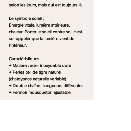
selon les jours, mais qui est toujours là.
Le symbole soleil :
Énergie vitale, lumière intérieure,
chaleur. Porter le soleil contre soi, c'est
se rappeler que la lumière vient de
l'intérieur.
Caractéristiques :
→ Matière : acier inoxydable doré
→ Perles œil de tigre naturel
(chatoyance naturelle variable)
→ Double chaîne · longueurs différentes
→ Fermoir mousqueton ajustable
⚠️ Les propriétés attribuées aux pierres
sont issues des traditions de
lithothérapie et ne remplacent pas un
avis médical.