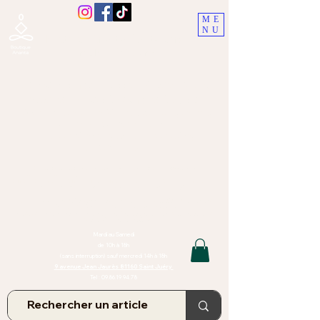
ME
NU
Boutique Ananta, Saint-Juéry
proche Albi (Tarn)
Lithothérapie, Pierres, Minéraux &
Bien-être pour le corps et l'esprit
Bijoux Artisanaux en Pierres Naturelles,
Encens,
Sauge, Palo Santo équitabl
e
Massage bien-être, soins de relaxation,
pressothérapie
Création de bijoux faits main | Minéraux | Bijoux personnalisés
TOUTES NOS PIERRES ET LES MINERAUX UTILISÉS DANS LA
CONFECTION DE NOS BIJOUX SONT ISSUS DE MINES RAISONNÉES
Atelier et Boutique situés dans le Tarn, à Saint Juéry (81)
IMPORTANT : Les bijoux que nous vous proposons, la lithothérapie, les
pierres et minéraux et nos soins de relaxation
et massages ne peuvent et ne doivent en aucun cas remplacer un avis
et/ou traitement médical
Mardi au Samedi
de 10h à 18h
(sans interruption) sauf mercredi 14h à 18h
9 avenue Jean Jaurès 81160 Saint Juéry
Tel :
09.86.19.94.78