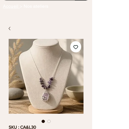
Accueil
> Nos ateliers
SKU : CA&L30