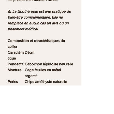
⚠️
La lithothérapie est une pratique de
bien-être complémentaire. Elle ne
remplace en aucun cas un avis ou un
traitement médical.
Composition et caractéristiques du
collier
Caractéris
Détail
tique
Pendentif
Cabochon lépidolite naturelle
Monture
Cage feuilles en métal
argenté
Perles
Chips améthyste naturelle
Séparateu
Perles fines acier inoxydable
rs
argenté
Chaîne
Maille forçat acier inoxydable
argenté
Matériaux
Acier inoxydable