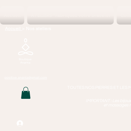
Accueil
ATELIERS "Fabriquez votre bracelet
Coll
Accueil
> Nos ateliers
Boutique 
Lithothérapie, P
Bijoux Artisan
Mass
positive.ananta@gmail.com
TOUTES NOS PIERRES ET LES 
IMPORTANT : Les bijoux q
et massages n
Connexion