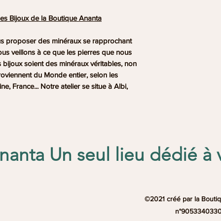
es Bijoux de la Boutique Ananta
us proposer des
minéraux
se rapprochant
ous veillons à ce que les
pierres
que nous
os bijoux soient des minéraux
véritables
, non
roviennent du
Monde entier
, selon les
e, France... Notre atelier se situe à
Albi
,
anta Un seul lieu dédié à 
©2021 créé par la Boutiq
n°905334033