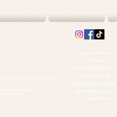
joux Acier Inoxydable
Massages/Soins Bien Etre
...
Albi (Tarn)
orps et l'esprit
Mardi au Samedi
anto équitabl
e
de 10h à 18h
pie
(sans interruption) sauf
mercredi 14h à 18h
 ISSUS DE MINES RAISONNÉES
9 avenue Jean Jaurès
os soins de relaxation
81160 Saint Juéry
ment médical
Tel : 09.86.19.94.78