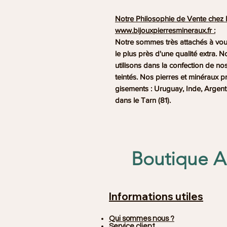
Notre Philosophie de Vente chez l
www.bijouxpierresmineraux.fr
:
Notre sommes très attachés à vo
le plus près d'une qualité
extra
. N
utilisons dans la confection de n
teintés. Nos
pierres
et
minéraux
p
gisements : Uruguay, Inde, Argentin
dans le Tarn (81).
Boutique An
Informations utiles
Qui sommes nous ?
Service client