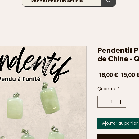
Pendentif P
de Chine - 
Prix
 18,00 € 
15,00 
original
Quantité
*
Ajouter au panier