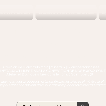
iers et Pendentifs
Bracelets en pierres naturelles
Bi
Ananta, Saint-Juéry proche 
ierres, Minéraux & Bien-être pour le c
aux en Pierres Naturelles,
Encens, Sauge, Palo S
age bien-être, soins de relaxation, pressothéra
Création de bijoux faits main | Minéraux | Bijoux personnalisés
MINERAUX UTILISÉS DANS LA CONFECTION DE NOS BIJOUX SONT
Atelier et Boutique situés dans le Tarn, à Saint Juéry (81)
ue nous vous proposons, la lithothérapie, les pierres et minéraux et n
e peuvent et ne doivent en aucun cas remplacer un avis et/ou traite