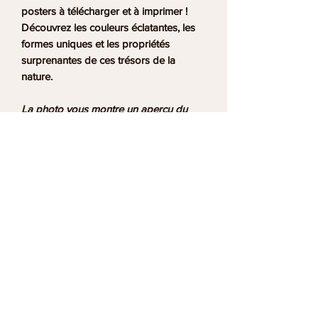
posters à télécharger et à imprimer !
Découvrez les couleurs éclatantes, les
formes uniques et les propriétés
surprenantes de ces trésors de la
nature.
La photo vous montre un apercu du
poster. Vous recevrez un lien pour
télécharger le poster numérique sur la
page de remerciement, ainsi qu'un lien
par e‑mail valable pour 30 jours.
Informations utiles
Qui sommes nous ?
Service client
Conditions Générales de Vente
Conditions générales d'utilisation