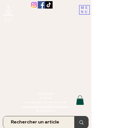
ME
NU
Boutique Ananta, Saint-Juéry
proche Albi (Tarn)
Lithothérapie, Pierres, Minéraux &
Bien-être pour le corps et l'esprit
Bijoux Artisanaux en Pierres Naturelles,
Encens,
Sauge, Palo Santo équitabl
e
Massage bien-être, soins de relaxation,
pressothérapie
Création de bijoux faits main | Minéraux | Bijoux personnalisés
TOUTES NOS PIERRES ET LES MINERAUX UTILISÉS DANS LA
CONFECTION DE NOS BIJOUX SONT ISSUS DE MINES RAISONNÉES
Atelier et Boutique situés dans le Tarn, à Saint Juéry (81)
IMPORTANT : Les bijoux que nous vous proposons, la lithothérapie, les
pierres et minéraux et nos soins de relaxation
et massages ne peuvent et ne doivent en aucun cas remplacer un avis
et/ou traitement médical
Mardi au Samedi
de 10h à 18h
(sans interruption) sauf mercredi 14h à 18h
9 avenue Jean Jaurès 81160 Saint Juéry
Tel :
09.86.19.94.78