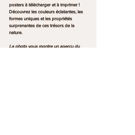
posters à télécharger et à imprimer !
Découvrez les couleurs éclatantes, les
formes uniques et les propriétés
surprenantes de ces trésors de la
nature.
La photo vous montre un apercu du
poster. Vous recevrez un lien pour
télécharger le poster numérique sur la
page de remerciement, ainsi qu'un lien
par e‑mail valable pour 30 jours.
Informations utiles
Qui sommes nous ?
Service client
Conditions Générales de Vente
Conditions générales d'utilisation