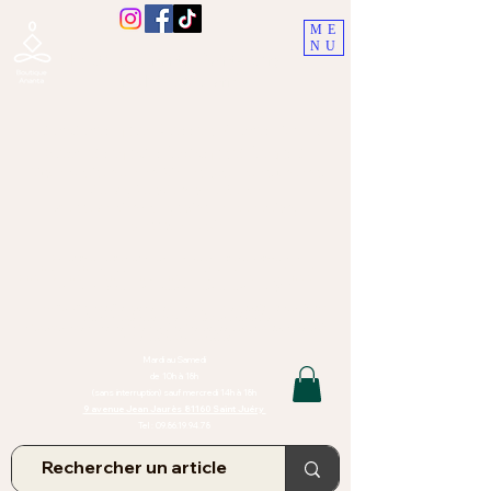
ME
NU
Boutique Ananta, Saint-Juéry
proche Albi (Tarn)
Lithothérapie, Pierres, Minéraux &
Bien-être pour le corps et l'esprit
Bijoux Artisanaux en Pierres Naturelles,
Encens,
Sauge, Palo Santo équitabl
e
Massage bien-être, soins de relaxation,
pressothérapie
Création de bijoux faits main | Minéraux | Bijoux personnalisés
TOUTES NOS PIERRES ET LES MINERAUX UTILISÉS DANS LA
CONFECTION DE NOS BIJOUX SONT ISSUS DE MINES RAISONNÉES
Atelier et Boutique situés dans le Tarn, à Saint Juéry (81)
IMPORTANT : Les bijoux que nous vous proposons, la lithothérapie, les
pierres et minéraux et nos soins de relaxation
et massages ne peuvent et ne doivent en aucun cas remplacer un avis
et/ou traitement médical
Mardi au Samedi
de 10h à 18h
(sans interruption) sauf mercredi 14h à 18h
9 avenue Jean Jaurès 81160 Saint Juéry
Tel :
09.86.19.94.78