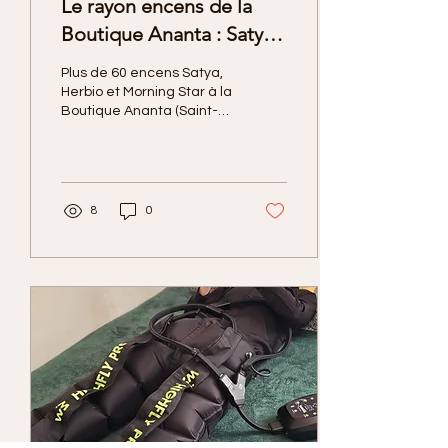
Le rayon encens de la
Boutique Ananta : Satya,
Herbio et Morning Star,
Plus de 60 encens Satya,
de l'Inde au Japon
Herbio et Morning Star à la
Boutique Ananta (Saint-
Juéry, Tarn), près d'Albi.
Résines, cônes, sauge
blanche... En boutique ou
en ligne.
8
0