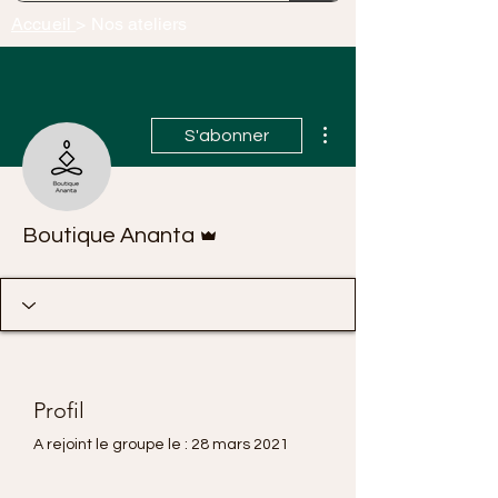
Accueil
> Nos ateliers
Plus d'actions
S'abonner
Administrateur
Boutique Ananta
Profil
A rejoint le groupe le : 28 mars 2021