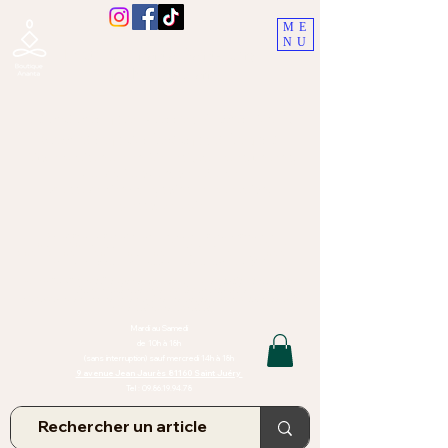
ME
NU
Boutique Ananta, Saint-Juéry
proche Albi (Tarn)
Lithothérapie, Pierres, Minéraux &
Bien-être pour le corps et l'esprit
Bijoux Artisanaux en Pierres Naturelles,
Encens,
Sauge, Palo Santo équitabl
e
Massage bien-être, soins de relaxation,
pressothérapie
Création de bijoux faits main | Minéraux | Bijoux personnalisés
TOUTES NOS PIERRES ET LES MINERAUX UTILISÉS DANS LA
CONFECTION DE NOS BIJOUX SONT ISSUS DE MINES RAISONNÉES
Atelier et Boutique situés dans le Tarn, à Saint Juéry (81)
IMPORTANT : Les bijoux que nous vous proposons, la lithothérapie, les
pierres et minéraux et nos soins de relaxation
et massages ne peuvent et ne doivent en aucun cas remplacer un avis
et/ou traitement médical
Mardi au Samedi
de 10h à 18h
(sans interruption) sauf mercredi 14h à 18h
9 avenue Jean Jaurès 81160 Saint Juéry
Tel :
09.86.19.94.78