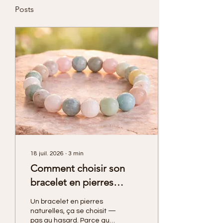
Posts
18 juil. 2026
∙
3
min
Comment choisir son
bracelet en pierres
naturelles — Nos
Un bracelet en pierres
conseils d'artisans
naturelles, ça se choisit —
pas au hasard. Parce qu'il