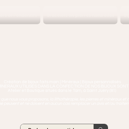
iers et Pendentifs
Bracelets en pierres naturelles
Bi
Ananta, Saint-Juéry proche 
ierres, Minéraux & Bien-être pour le c
aux en Pierres Naturelles,
Encens, Sauge, Palo S
age bien-être, soins de relaxation, pressothéra
Création de bijoux faits main | Minéraux | Bijoux personnalisés
MINERAUX UTILISÉS DANS LA CONFECTION DE NOS BIJOUX SONT
Atelier et Boutique situés dans le Tarn, à Saint Juéry (81)
ue nous vous proposons, la lithothérapie, les pierres et minéraux et n
e peuvent et ne doivent en aucun cas remplacer un avis et/ou traite