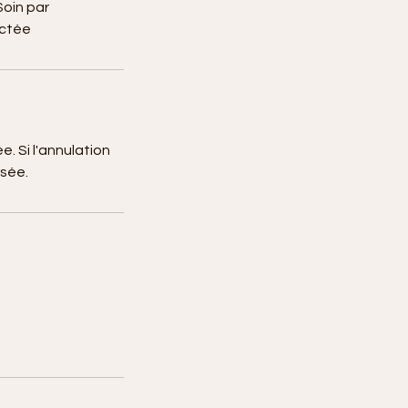
Soin par
actée
. Si l'annulation
rsée.