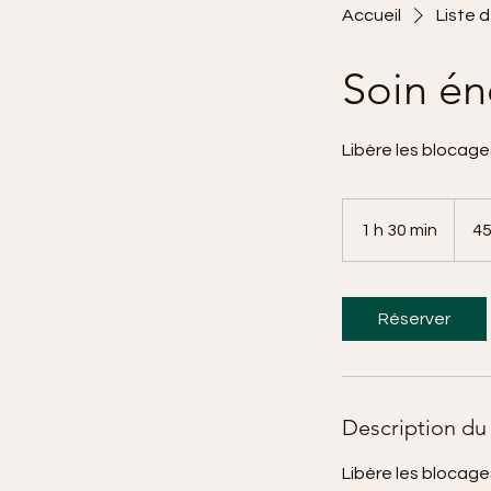
Accueil
Liste 
Soin én
Libère les blocage
45
euros
1 h 30 min
1
45
3
0
m
Réserver
i
n
Description du 
Libère les blocage