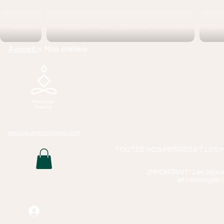
Accueil
ATELIERS "Fabriquez votre bracelet
Coll
Accueil
> Nos ateliers
Boutique 
Lithothérapie, P
Bijoux Artisan
Mass
positive.ananta@gmail.com
TOUTES NOS PIERRES ET LES 
IMPORTANT : Les bijoux q
et massages n
Connexion