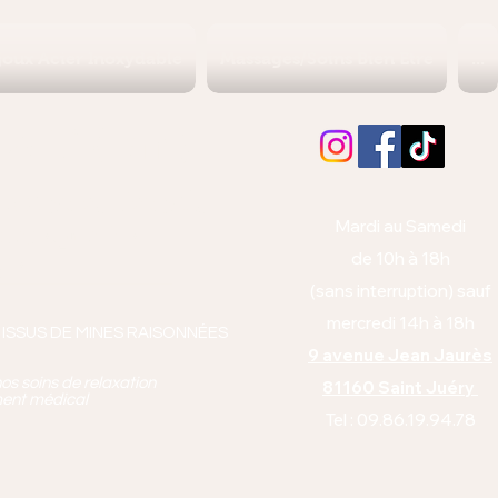
joux Acier Inoxydable
Massages/Soins Bien Etre
...
Albi (Tarn)
orps et l'esprit
Mardi au Samedi
anto équitabl
e
de 10h à 18h
pie
(sans interruption) sauf
mercredi 14h à 18h
 ISSUS DE MINES RAISONNÉES
9 avenue Jean Jaurès
os soins de relaxation
81160 Saint Juéry
ment médical
Tel : 09.86.19.94.78