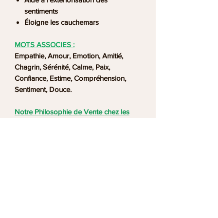
sentiments
Éloigne les cauchemars
MOTS ASSOCIES :
Empathie, Amour, Emotion, Amitié,
Chagrin, Sérénité, Calme, Paix,
Confiance, Estime, Compréhension,
Sentiment, Douce.
Notre Philosophie de Vente chez les
Bijoux de la Boutique Ananta
www.bijouxpierresmineraux.fr :
Notre sommes très attachés à vous
proposer des minéraux se rapprochant
le plus près d'une qualité extra. Nous
veillons à ce que les pierres que nous
utilisons dans la confection de nos
bijoux soient des minéraux véritables,
non teintés. Nos pierres et minéraux