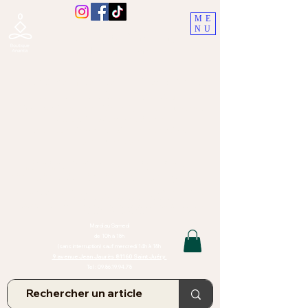
ME
NU
Boutique Ananta, Saint-Juéry
proche Albi (Tarn)
Lithothérapie, Pierres, Minéraux &
Bien-être pour le corps et l'esprit
Bijoux Artisanaux en Pierres Naturelles,
Encens,
Sauge, Palo Santo équitabl
e
Massage bien-être, soins de relaxation,
pressothérapie
Création de bijoux faits main | Minéraux | Bijoux personnalisés
TOUTES NOS PIERRES ET LES MINERAUX UTILISÉS DANS LA
CONFECTION DE NOS BIJOUX SONT ISSUS DE MINES RAISONNÉES
Atelier et Boutique situés dans le Tarn, à Saint Juéry (81)
IMPORTANT : Les bijoux que nous vous proposons, la lithothérapie, les
pierres et minéraux et nos soins de relaxation
et massages ne peuvent et ne doivent en aucun cas remplacer un avis
et/ou traitement médical
Mardi au Samedi
de 10h à 18h
(sans interruption) sauf mercredi 14h à 18h
9 avenue Jean Jaurès 81160 Saint Juéry
Tel :
09.86.19.94.78