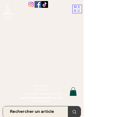
ME
NU
Boutique Ananta, Saint-Juéry
proche Albi (Tarn)
Lithothérapie, Pierres, Minéraux &
Bien-être pour le corps et l'esprit
Bijoux Artisanaux en Pierres Naturelles,
Encens,
Sauge, Palo Santo équitabl
e
Massage bien-être, soins de relaxation,
pressothérapie
Création de bijoux faits main | Minéraux | Bijoux personnalisés
TOUTES NOS PIERRES ET LES MINERAUX UTILISÉS DANS LA
CONFECTION DE NOS BIJOUX SONT ISSUS DE MINES RAISONNÉES
Atelier et Boutique situés dans le Tarn, à Saint Juéry (81)
IMPORTANT : Les bijoux que nous vous proposons, la lithothérapie, les
pierres et minéraux et nos soins de relaxation
et massages ne peuvent et ne doivent en aucun cas remplacer un avis
et/ou traitement médical
Mardi au Samedi
de 10h à 18h
(sans interruption) sauf mercredi 14h à 18h
9 avenue Jean Jaurès 81160 Saint Juéry
Tel :
09.86.19.94.78