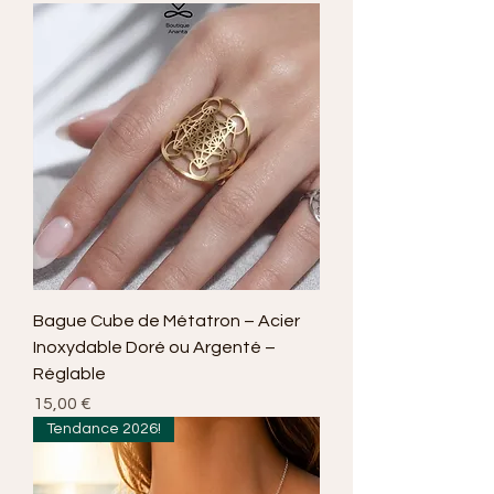
Bague Cube de Métatron – Acier
Inoxydable Doré ou Argenté –
Réglable
Prix
15,00 €
Tendance 2026!