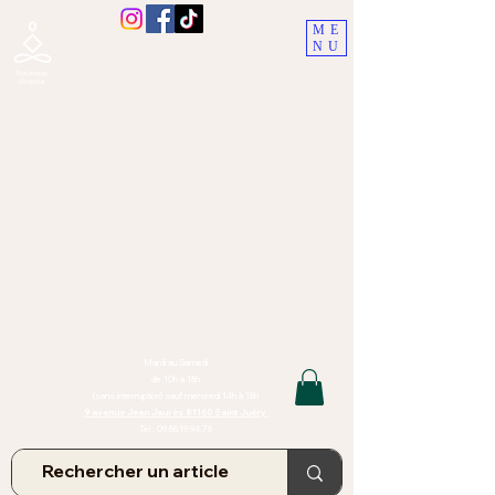
ME
NU
Boutique Ananta, Saint-Juéry
proche Albi (Tarn)
Lithothérapie, Pierres, Minéraux &
Bien-être pour le corps et l'esprit
Bijoux Artisanaux en Pierres Naturelles,
Encens,
Sauge, Palo Santo équitabl
e
Massage bien-être, soins de relaxation,
pressothérapie
Création de bijoux faits main | Minéraux | Bijoux personnalisés
TOUTES NOS PIERRES ET LES MINERAUX UTILISÉS DANS LA
CONFECTION DE NOS BIJOUX SONT ISSUS DE MINES RAISONNÉES
Atelier et Boutique situés dans le Tarn, à Saint Juéry (81)
IMPORTANT : Les bijoux que nous vous proposons, la lithothérapie, les
pierres et minéraux et nos soins de relaxation
et massages ne peuvent et ne doivent en aucun cas remplacer un avis
et/ou traitement médical
Mardi au Samedi
de 10h à 18h
(sans interruption) sauf mercredi 14h à 18h
9 avenue Jean Jaurès 81160 Saint Juéry
Tel :
09.86.19.94.78