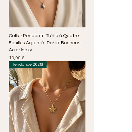
Collier Pendentif Trèfle à Quatre
Feuilles Argenté · Porte-Bonheur ·
Acier Inoxy
Prix
10,00 €
Tendance 2026!