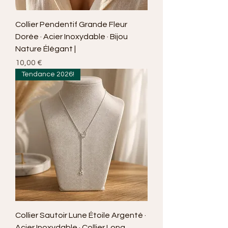
Collier Pendentif Grande Fleur
Dorée · Acier Inoxydable · Bijou
Nature Élégant |
Prix
10,00 €
Tendance 2026!
Collier Sautoir Lune Étoile Argenté ·
Acier Inoxydable · Collier Long