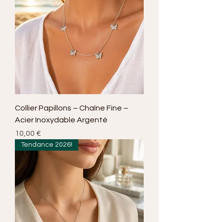
Collier Papillons – Chaîne Fine –
Acier Inoxydable Argenté
Prix
10,00 €
Tendance 2026!