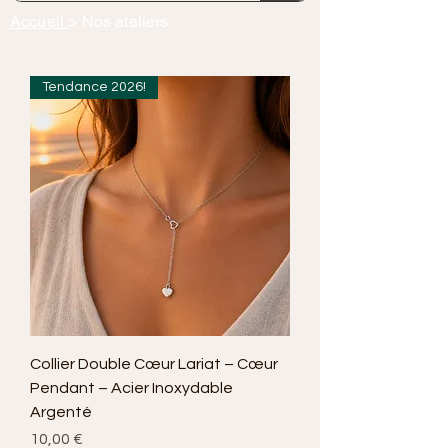
Accueil
> Nos ateliers
Tendance 2026!
Collier Double Cœur Lariat – Cœur
Pendant – Acier Inoxydable
Argenté
Prix
10,00 €