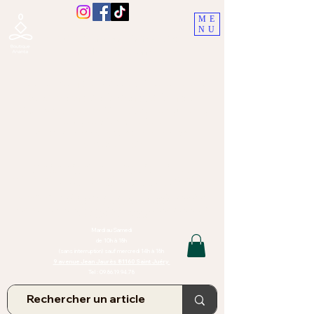
ME
NU
Boutique Ananta, Saint-Juéry
proche Albi (Tarn)
Lithothérapie, Pierres, Minéraux &
Bien-être pour le corps et l'esprit
Bijoux Artisanaux en Pierres Naturelles,
Encens,
Sauge, Palo Santo équitabl
e
Massage bien-être, soins de relaxation,
pressothérapie
Création de bijoux faits main | Minéraux | Bijoux personnalisés
TOUTES NOS PIERRES ET LES MINERAUX UTILISÉS DANS LA
CONFECTION DE NOS BIJOUX SONT ISSUS DE MINES RAISONNÉES
Atelier et Boutique situés dans le Tarn, à Saint Juéry (81)
IMPORTANT : Les bijoux que nous vous proposons, la lithothérapie, les
pierres et minéraux et nos soins de relaxation
et massages ne peuvent et ne doivent en aucun cas remplacer un avis
et/ou traitement médical
Mardi au Samedi
de 10h à 18h
(sans interruption) sauf mercredi 14h à 18h
9 avenue Jean Jaurès 81160 Saint Juéry
Tel :
09.86.19.94.78