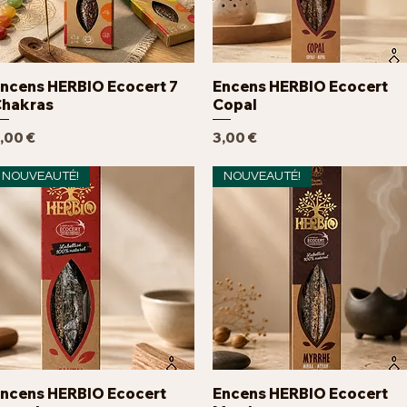
ncens HERBIO Ecocert 7
Encens HERBIO Ecocert
Aperçu rapide
Aperçu rapide
hakras
Copal
rix
Prix
,00 €
3,00 €
NOUVEAUTÉ!
NOUVEAUTÉ!
ncens HERBIO Ecocert
Encens HERBIO Ecocert
Aperçu rapide
Aperçu rapide