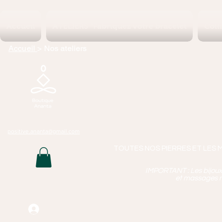
Accueil
ATELIERS "Fabriquez votre bracelet
Coll
Accueil
> Nos ateliers
Boutique 
Lithothérapie, P
Bijoux Artisan
Mass
positive.ananta@gmail.com
TOUTES NOS PIERRES ET LES 
IMPORTANT : Les bijoux q
et massages n
Connexion