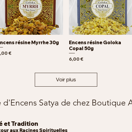
ncens résine Myrrhe 30g
Encens résine Goloka
Aperçu rapide
Aperçu rapide
Copal 50g
rix
,00 €
Prix
6,00 €
Voir plus
 d'Encens Satya de chez Boutique 
 et T
rad
ition
to
ur aux Racines Spirituelles