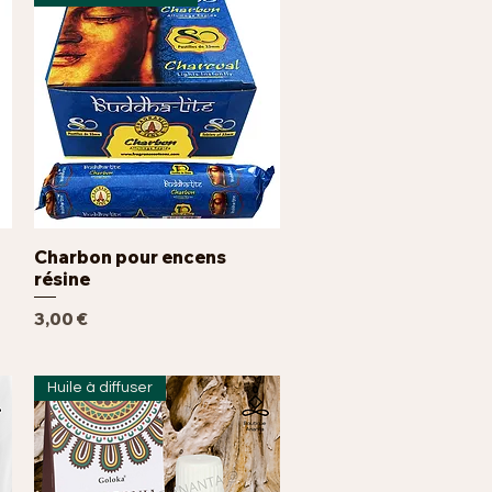
Charbon pour encens
Aperçu rapide
résine
Prix
3,00 €
Huile à diffuser