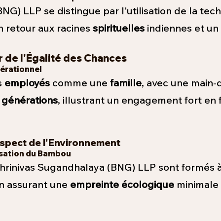
G) LLP se distingue par l'utilisation de la tec
un retour aux racines
spirituelles
indiennes et un
 de l'Égalité des Chances
nérationnel
s
employés
comme une
famille
, avec une main-
s
générations
, illustrant un engagement fort en
Respect de l'Environnement
isation du Bambou
hrinivas Sugandhalaya (BNG) LLP sont formés 
en assurant une
empre
inte écologique
minimale g