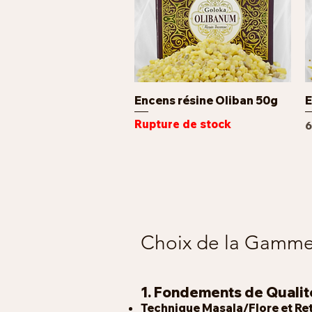
Encens résine Oliban 50g
E
Aperçu rapide
Rupture de stock
P
6
Choix de la Gamme
1. Fondements de Qualité
Technique Masala/Flore et Re