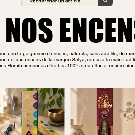
NOS ENCEN
NOS ENCEN
s une large gamme d'encens, naturels, sans additifs, de marq
ponais, des encens de la marque Satya, roulés à la main tradit
ens Herbio composés d'herbes 100% naturelles et encore bien d