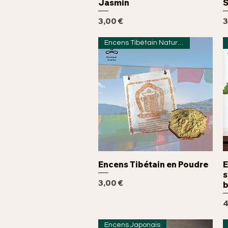
Jasmin
S
Prix
P
3,00 €
3
Encens Tibétain Naturels
Encens Tibétain en Poudre
E
Aperçu rapide
s
Prix
3,00 €
b
P
4
Encens Japonais