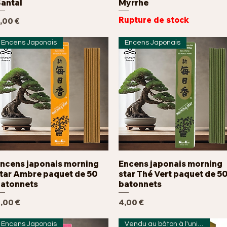
antal
Myrrhe
Rupture de stock
rix
,00 €
Encens Japonais
Encens Japonais
ncens japonais morning
Encens japonais morning
Aperçu rapide
Aperçu rapide
tar Ambre paquet de 50
star Thé Vert paquet de 5
atonnets
batonnets
rix
Prix
,00 €
4,00 €
Encens Japonais
Vendu au bâton à l'unité!!