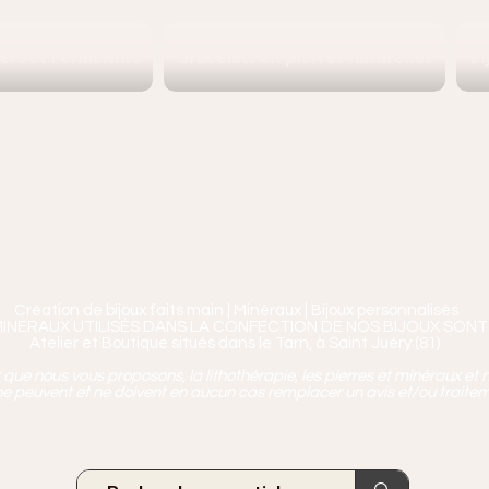
iers et Pendentifs
Bracelets en pierres naturelles
Bi
Ananta, Saint-Juéry proche 
ierres, Minéraux & Bien-être pour le c
aux en Pierres Naturelles,
Encens, Sauge, Palo S
age bien-être, soins de relaxation, pressothéra
Création de bijoux faits main | Minéraux | Bijoux personnalisés
MINERAUX UTILISÉS DANS LA CONFECTION DE NOS BIJOUX SONT
Atelier et Boutique situés dans le Tarn, à Saint Juéry (81)
ue nous vous proposons, la lithothérapie, les pierres et minéraux et n
e peuvent et ne doivent en aucun cas remplacer un avis et/ou traite