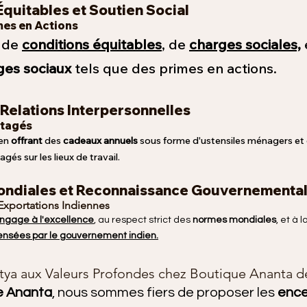
 Équitables et Soutien Social
mes en A
ctions
t de
conditions équitables
, de
charges sociales,
ges sociaux
tels que des primes en actions.
 Relations Interpersonnelles
rtagés
 en
offrant
des
cadeaux annuels
sous forme d'ustensiles ménagers et d
és sur les lieux de travail.
Mondiales et Reconnaissance Gouvernementa
 Exportations Indiennes
engage à l'excellence
, au respect strict des
normes mondiales
, et à l
nsées par le gouvernement indien.
tya aux Valeurs Profondes chez Boutique Ananta d
e Ananta
, nous sommes fiers de proposer les
ence