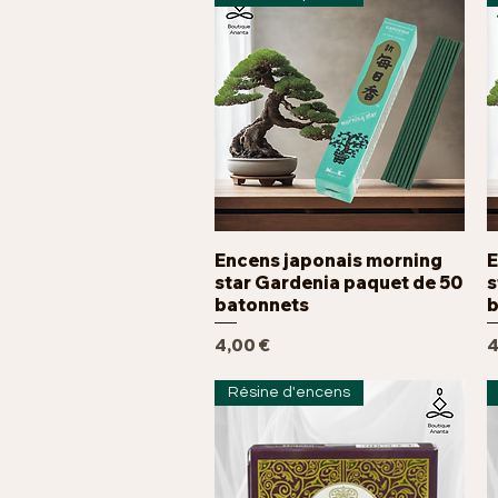
Encens japonais morning
E
Aperçu rapide
star Gardenia paquet de 50
s
batonnets
b
Prix
P
4,00 €
4
Résine d'encens