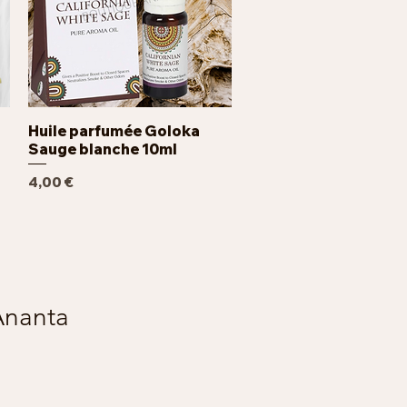
Huile parfumée Goloka
Aperçu rapide
Sauge blanche 10ml
Prix
4,00 €
Ananta