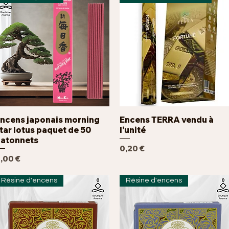
ncens japonais morning
Encens TERRA vendu à
Aperçu rapide
Aperçu rapide
tar lotus paquet de 50
l'unité
atonnets
Prix
0,20 €
rix
,00 €
Résine d'encens
Résine d'encens