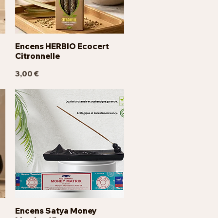
Encens HERBIO Ecocert
Aperçu rapide
Citronnelle
Prix
3,00 €
Encens Satya Money
Aperçu rapide