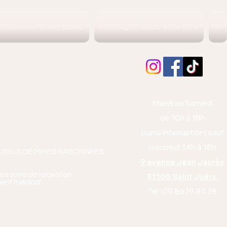
joux Acier Inoxydable
Massages/Soins Bien Etre
...
Albi (Tarn)
orps et l'esprit
Mardi au Samedi
anto équitabl
e
de 10h à 18h
pie
(sans interruption) sauf
mercredi 14h à 18h
 ISSUS DE MINES RAISONNÉES
9 avenue Jean Jaurès
os soins de relaxation
81160 Saint Juéry
ment médical
Tel : 09.86.19.94.78