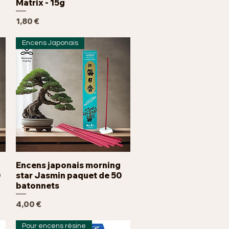
Matrix - 15g
Prix
1,80 €
Encens Japonais
Encens japonais morning
Aperçu rapide
0
star Jasmin paquet de 50
batonnets
Prix
4,00 €
Pour encens résine