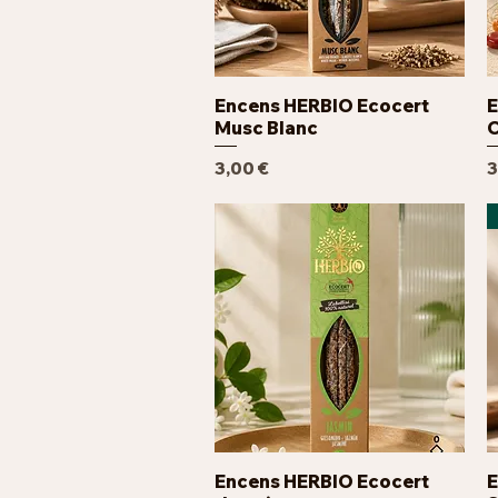
Encens HERBIO Ecocert
E
Aperçu rapide
Musc Blanc
C
Prix
P
3,00 €
3
Encens HERBIO Ecocert
E
Aperçu rapide