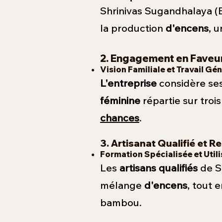
Shrinivas Sugandhalaya (BN
la production
d'encens
, 
2. Engagement en Faveur
Vision Familiale et Travail Gé
L'entreprise
considère se
féminine
répartie sur troi
chances
.
3. Artisanat Qualifié et 
Formation Spécialisée et Util
Les
artisans qualifiés
de S
mélange
d'encens
, tout 
bambou.