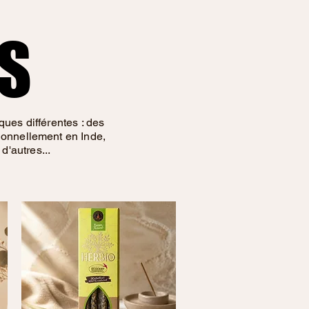
S
S
ues différentes : des
ionnellement en Inde,
'autres...