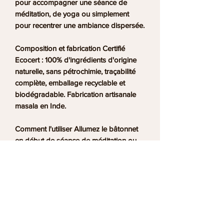
pour accompagner une séance de
méditation, de yoga ou simplement
pour recentrer une ambiance dispersée.
Composition et fabrication
Certifié
Ecocert : 100% d'ingrédients d'origine
naturelle, sans pétrochimie, traçabilité
complète, emballage recyclable et
biodégradable. Fabrication artisanale
masala en Inde.
Comment l'utiliser
Allumez le bâtonnet
en début de séance de méditation ou
de yoga, dans une pièce calme et
aérée. Combustion d'environ 75
minutes, largement suffisante pour
accompagner une session complète.
Conseils de conservation
Conservez à
l'abri de l'humidité et de la lumière