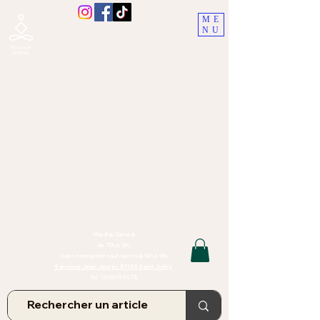
ME
NU
Boutique Ananta, Saint-Juéry
proche Albi (Tarn)
Lithothérapie, Pierres, Minéraux &
Bien-être pour le corps et l'esprit
Bijoux Artisanaux en Pierres Naturelles,
Encens,
Sauge, Palo Santo équitabl
e
Massage bien-être, soins de relaxation,
pressothérapie
Création de bijoux faits main | Minéraux | Bijoux personnalisés
TOUTES NOS PIERRES ET LES MINERAUX UTILISÉS DANS LA
CONFECTION DE NOS BIJOUX SONT ISSUS DE MINES RAISONNÉES
Atelier et Boutique situés dans le Tarn, à Saint Juéry (81)
IMPORTANT : Les bijoux que nous vous proposons, la lithothérapie, les
pierres et minéraux et nos soins de relaxation
et massages ne peuvent et ne doivent en aucun cas remplacer un avis
et/ou traitement médical
Mardi au Samedi
de 10h à 18h
(sans interruption) sauf mercredi 14h à 18h
9 avenue Jean Jaurès 81160 Saint Juéry
Tel :
09.86.19.94.78