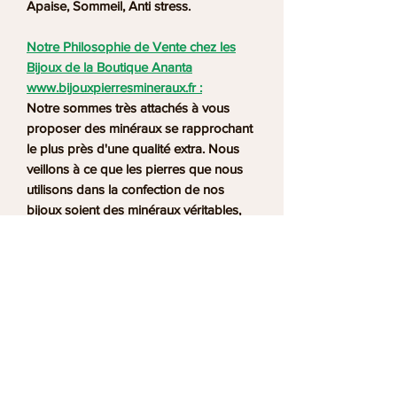
Apaise, Sommeil, Anti stress.
Notre Philosophie de Vente chez les
Bijoux de la Boutique Ananta
www.bijouxpierresmineraux.fr :
Notre sommes très attachés à vous
proposer des minéraux se rapprochant
le plus près d'une qualité extra. Nous
veillons à ce que les pierres que nous
utilisons dans la confection de nos
bijoux soient des minéraux véritables,
non teintés. Nos pierres et minéraux
proviennent du Monde entier, selon les
gisements : Uruguay, Inde, Argentine,
France... Notre atelier se situe à Albi,
dans le Tarn (81).
DÉTAILS DE L'ARTICLE