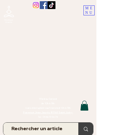
ME
NU
Boutique Ananta, Saint-Juéry
proche Albi (Tarn)
Lithothérapie, Pierres, Minéraux &
Bien-être pour le corps et l'esprit
Bijoux Artisanaux en Pierres Naturelles,
Encens,
Sauge, Palo Santo équitabl
e
Massage bien-être, soins de relaxation,
pressothérapie
Création de bijoux faits main | Minéraux | Bijoux personnalisés
TOUTES NOS PIERRES ET LES MINERAUX UTILISÉS DANS LA
CONFECTION DE NOS BIJOUX SONT ISSUS DE MINES RAISONNÉES
Atelier et Boutique situés dans le Tarn, à Saint Juéry (81)
IMPORTANT : Les bijoux que nous vous proposons, la lithothérapie, les
pierres et minéraux et nos soins de relaxation
et massages ne peuvent et ne doivent en aucun cas remplacer un avis
et/ou traitement médical
Mardi au Samedi
de 10h à 18h
(sans interruption) sauf mercredi 14h à 18h
9 avenue Jean Jaurès 81160 Saint Juéry
Tel :
09.86.19.94.78