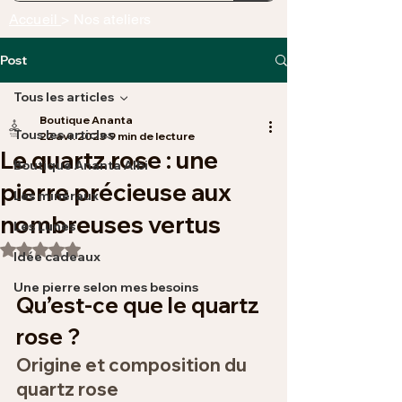
Accueil
> Nos ateliers
Post
Tous les articles
Boutique Ananta
Tous les articles
22 avr. 2023
9 min de lecture
Le quartz rose : une
Boutique Ananta Albi
pierre précieuse aux
Les minéraux
nombreuses vertus
Les Lunes
Noté NaN étoiles sur 5.
Idée cadeaux
Une pierre selon mes besoins
Qu’est-ce que le quartz 
rose ?
Origine et composition du 
quartz rose