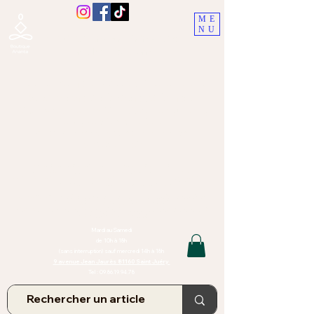
ME
NU
Boutique Ananta, Saint-Juéry
proche Albi (Tarn)
Lithothérapie, Pierres, Minéraux &
Bien-être pour le corps et l'esprit
Bijoux Artisanaux en Pierres Naturelles,
Encens,
Sauge, Palo Santo équitabl
e
Massage bien-être, soins de relaxation,
pressothérapie
Création de bijoux faits main | Minéraux | Bijoux personnalisés
TOUTES NOS PIERRES ET LES MINERAUX UTILISÉS DANS LA
CONFECTION DE NOS BIJOUX SONT ISSUS DE MINES RAISONNÉES
Atelier et Boutique situés dans le Tarn, à Saint Juéry (81)
IMPORTANT : Les bijoux que nous vous proposons, la lithothérapie, les
pierres et minéraux et nos soins de relaxation
et massages ne peuvent et ne doivent en aucun cas remplacer un avis
et/ou traitement médical
Mardi au Samedi
de 10h à 18h
(sans interruption) sauf mercredi 14h à 18h
9 avenue Jean Jaurès 81160 Saint Juéry
Tel :
09.86.19.94.78