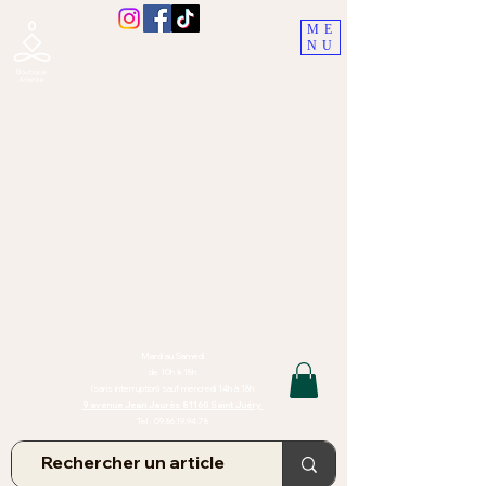
ME
NU
Boutique Ananta, Saint-Juéry
proche Albi (Tarn)
Lithothérapie, Pierres, Minéraux &
Bien-être pour le corps et l'esprit
Bijoux Artisanaux en Pierres Naturelles,
Encens,
Sauge, Palo Santo équitabl
e
Massage bien-être, soins de relaxation,
pressothérapie
Création de bijoux faits main | Minéraux | Bijoux personnalisés
TOUTES NOS PIERRES ET LES MINERAUX UTILISÉS DANS LA
CONFECTION DE NOS BIJOUX SONT ISSUS DE MINES RAISONNÉES
Atelier et Boutique situés dans le Tarn, à Saint Juéry (81)
IMPORTANT : Les bijoux que nous vous proposons, la lithothérapie, les
pierres et minéraux et nos soins de relaxation
et massages ne peuvent et ne doivent en aucun cas remplacer un avis
et/ou traitement médical
Mardi au Samedi
de 10h à 18h
(sans interruption) sauf mercredi 14h à 18h
9 avenue Jean Jaurès 81160 Saint Juéry
Tel :
09.86.19.94.78