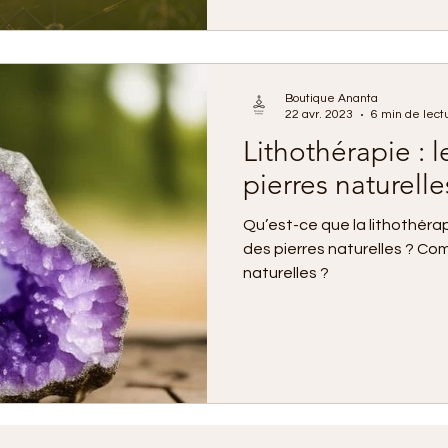
mieux comprendre notre che
notre bien‑être émotionnel e
Boutique Ananta
22 avr. 2023
6 min de lect
Lithothérapie : l
pierres naturelle
Qu’est-ce que la lithothérap
des pierres naturelles ? Comment utiliser les pierres
naturelles ?