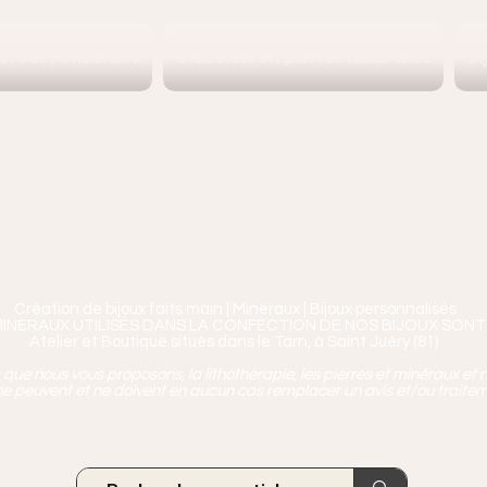
iers et Pendentifs
Bracelets en pierres naturelles
Bi
Ananta, Saint-Juéry proche 
ierres, Minéraux & Bien-être pour le c
aux en Pierres Naturelles,
Encens, Sauge, Palo S
age bien-être, soins de relaxation, pressothéra
Création de bijoux faits main | Minéraux | Bijoux personnalisés
MINERAUX UTILISÉS DANS LA CONFECTION DE NOS BIJOUX SONT
Atelier et Boutique situés dans le Tarn, à Saint Juéry (81)
ue nous vous proposons, la lithothérapie, les pierres et minéraux et n
e peuvent et ne doivent en aucun cas remplacer un avis et/ou traite