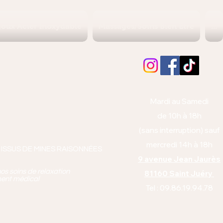
joux Acier Inoxydable
Massages/Soins Bien Etre
...
Albi (Tarn)
orps et l'esprit
Mardi au Samedi
anto équitabl
e
de 10h à 18h
pie
(sans interruption) sauf
mercredi 14h à 18h
 ISSUS DE MINES RAISONNÉES
9 avenue Jean Jaurès
os soins de relaxation
81160 Saint Juéry
ment médical
Tel : 09.86.19.94.78