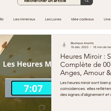
lbi
Les minéraux
Les Lunes
Idée cadeaux
Une 
Boutique Ananta
16 déc. 2023
16 min de le
Heures Miroir : S
Complète de 00
Anges, Amour &
Les heures miroir sont bien 
coïncidences : elles reflète
des signes d’alignement et 
Chaque heure porte une vibr
numérologie et les anges ga