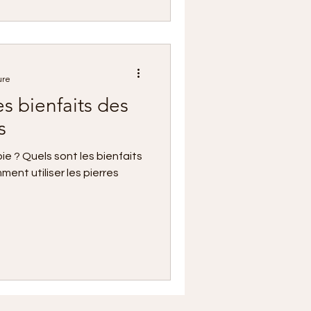
min de vie et renforcer
t spirituel.
ure
es bienfaits des
s
ie ? Quels sont les bienfaits