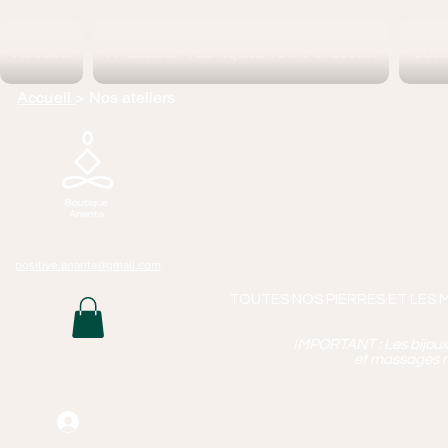
Accueil
ATELIERS "Fabriquez votre bracelet
Coll
Accueil
> Nos ateliers
Boutique 
Lithothérapie, P
Bijoux Artisan
Mass
positive.ananta@gmail.com
TOUTES NOS PIERRES ET LES 
IMPORTANT : Les bijoux q
et massages n
Connexion