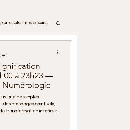
pierre selon mes besoins
cture
ignification
h00 à 23h23 —
 Numérologie
plus que de simples
nt des messages spirituels,
de transformation intérieure.
ation unique, guidée par la
rdiens, pour nous aider à