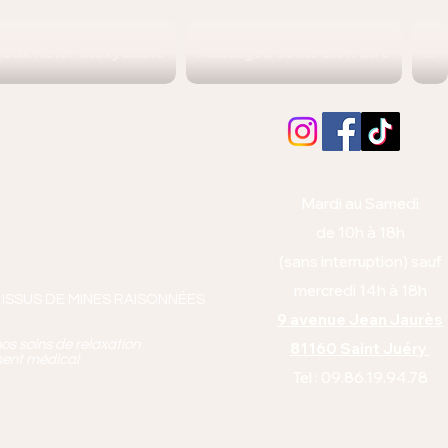
joux Acier Inoxydable
Massages/Soins Bien Etre
...
Albi (Tarn)
orps et l'esprit
Mardi au Samedi
anto équitabl
e
de 10h à 18h
pie
(sans interruption) sauf
mercredi 14h à 18h
 ISSUS DE MINES RAISONNÉES
9 avenue Jean Jaurès
os soins de relaxation
81160 Saint Juéry
ment médical
Tel : 09.86.19.94.78