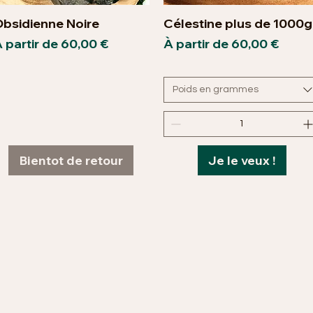
bsidienne Noire
Célestine plus de 1000g
Aperçu rapide
Aperçu rapide
rix promotionnel
Prix promotionnel
 partir de
60,00 €
À partir de
60,00 €
Poids en grammes
Bientot de retour
Je le veux !