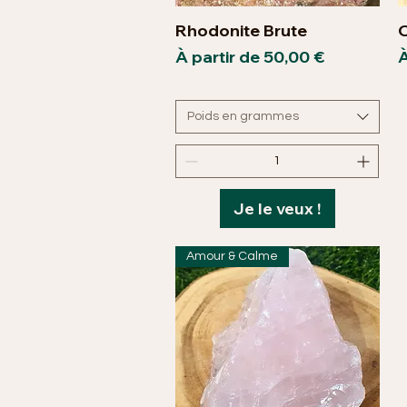
Rhodonite Brute
O
Aperçu rapide
Prix promotionnel
P
À partir de
50,00 €
À
Poids en grammes
Je le veux !
Amour & Calme