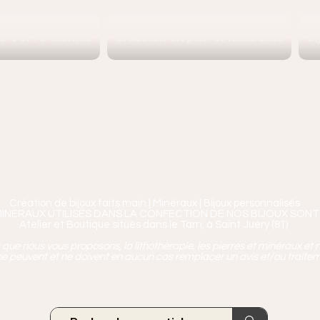
iers et Pendentifs
Bracelets en pierres naturelles
Bi
Ananta, Saint-Juéry proche 
ierres, Minéraux & Bien-être pour le c
aux en Pierres Naturelles,
Encens, Sauge, Palo S
age bien-être, soins de relaxation, pressothéra
Création de bijoux faits main | Minéraux | Bijoux personnalisés
MINERAUX UTILISÉS DANS LA CONFECTION DE NOS BIJOUX SONT
Atelier et Boutique situés dans le Tarn, à Saint Juéry (81)
ue nous vous proposons, la lithothérapie, les pierres et minéraux et n
e peuvent et ne doivent en aucun cas remplacer un avis et/ou traite