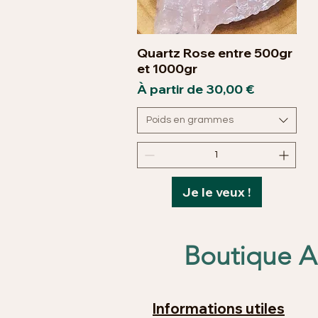
Quartz Rose entre 500gr
Aperçu rapide
et 1000gr
Prix promotionnel
À partir de
30,00 €
Poids en grammes
Je le veux !
Boutique An
Informations utiles