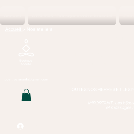
Accueil
ATELIERS "Fabriquez votre bracelet
Coll
Accueil
> Nos ateliers
Boutique 
Lithothérapie, P
Bijoux Artisan
Mass
positive.ananta@gmail.com
TOUTES NOS PIERRES ET LES 
IMPORTANT : Les bijoux q
et massages n
Connexion