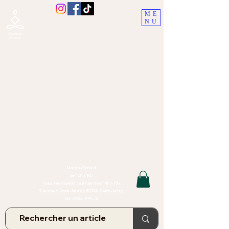
ME
NU
Boutique Ananta, Saint-Juéry
proche Albi (Tarn)
Lithothérapie, Pierres, Minéraux &
Bien-être pour le corps et l'esprit
Bijoux Artisanaux en Pierres Naturelles,
Encens,
Sauge, Palo Santo équitabl
e
Massage bien-être, soins de relaxation,
pressothérapie
Création de bijoux faits main | Minéraux | Bijoux personnalisés
TOUTES NOS PIERRES ET LES MINERAUX UTILISÉS DANS LA
CONFECTION DE NOS BIJOUX SONT ISSUS DE MINES RAISONNÉES
Atelier et Boutique situés dans le Tarn, à Saint Juéry (81)
IMPORTANT : Les bijoux que nous vous proposons, la lithothérapie, les
pierres et minéraux et nos soins de relaxation
et massages ne peuvent et ne doivent en aucun cas remplacer un avis
et/ou traitement médical
Mardi au Samedi
de 10h à 18h
(sans interruption) sauf mercredi 14h à 18h
9 avenue Jean Jaurès 81160 Saint Juéry
Tel :
09.86.19.94.78