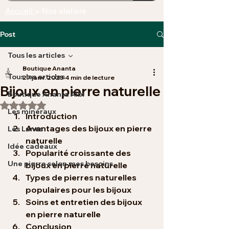
Accueil
> Nos ateliers
Post
Tous les articles
Boutique Ananta
Tous les articles
27 janv. 2023
4 min de lecture
Bijoux en pierre naturelle
Boutique Ananta Albi
Noté NaN étoiles sur 5.
Les minéraux
Introduction
Avantages des bijoux en pierre 
Les Lunes
naturelle
Idée cadeaux
Popularité croissante des 
Une pierre selon mes besoins
bijoux en pierre naturelle
Types de pierres naturelles 
populaires pour les bijoux
Soins et entretien des bijoux 
en pierre naturelle
Conclusion 