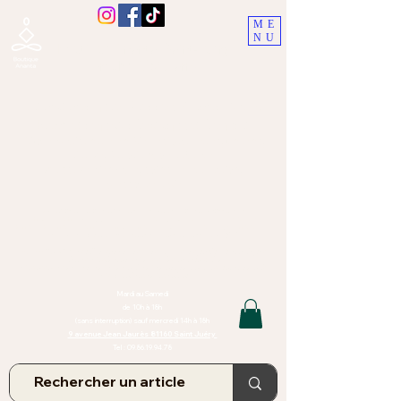
ME
NU
Boutique Ananta, Saint-Juéry
proche Albi (Tarn)
Lithothérapie, Pierres, Minéraux &
Bien-être pour le corps et l'esprit
Bijoux Artisanaux en Pierres Naturelles,
Encens,
Sauge, Palo Santo équitabl
e
Massage bien-être, soins de relaxation,
pressothérapie
Création de bijoux faits main | Minéraux | Bijoux personnalisés
TOUTES NOS PIERRES ET LES MINERAUX UTILISÉS DANS LA
CONFECTION DE NOS BIJOUX SONT ISSUS DE MINES RAISONNÉES
Atelier et Boutique situés dans le Tarn, à Saint Juéry (81)
IMPORTANT : Les bijoux que nous vous proposons, la lithothérapie, les
pierres et minéraux et nos soins de relaxation
et massages ne peuvent et ne doivent en aucun cas remplacer un avis
et/ou traitement médical
Mardi au Samedi
de 10h à 18h
(sans interruption) sauf mercredi 14h à 18h
9 avenue Jean Jaurès 81160 Saint Juéry
Tel :
09.86.19.94.78