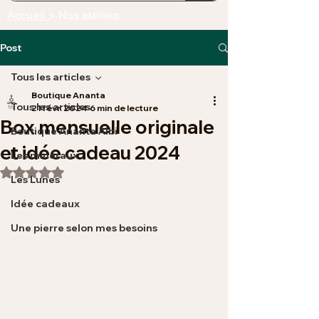
Accueil
> Nos ateliers
Post
Tous les articles
Boutique Ananta
Tous les articles
21 févr. 2024
6 min de lecture
Box mensuelle originale
Boutique Ananta Albi
et idée cadeau 2024
Les minéraux
Noté NaN étoiles sur 5.
Les Lunes
Idée cadeaux
Une pierre selon mes besoins