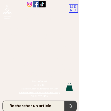
ME
NU
Boutique Ananta, Saint-Juéry
proche Albi (Tarn)
Lithothérapie, Pierres, Minéraux &
Bien-être pour le corps et l'esprit
Bijoux Artisanaux en Pierres Naturelles,
Encens,
Sauge, Palo Santo équitabl
e
Massage bien-être, soins de relaxation,
pressothérapie
Création de bijoux faits main | Minéraux | Bijoux personnalisés
TOUTES NOS PIERRES ET LES MINERAUX UTILISÉS DANS LA
CONFECTION DE NOS BIJOUX SONT ISSUS DE MINES RAISONNÉES
Atelier et Boutique situés dans le Tarn, à Saint Juéry (81)
IMPORTANT : Les bijoux que nous vous proposons, la lithothérapie, les
pierres et minéraux et nos soins de relaxation
et massages ne peuvent et ne doivent en aucun cas remplacer un avis
et/ou traitement médical
Mardi au Samedi
de 10h à 18h
(sans interruption) sauf mercredi 14h à 18h
9 avenue Jean Jaurès 81160 Saint Juéry
Tel :
09.86.19.94.78