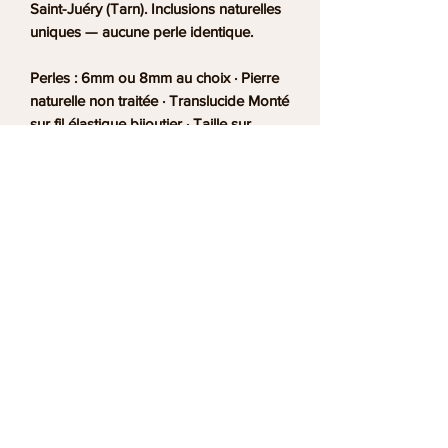
Saint-Juéry (Tarn). Inclusions naturelles
uniques — aucune perle identique.
Perles : 6mm ou 8mm au choix · Pierre
naturelle non traitée · Translucide Monté
sur fil élastique bijoutier · Taille sur
mesure sur demande
Origine : Mexique / Maroc · Mine
raisonnée Livraison France et
international · Boutique Ananta Saint-
Juéry (Albi)
Bracelet agate plume lithothérapie,
pierre inclusions naturelles uniques,
agate plume naturelle fait main Albi,
bijou agate translucide artisanal Tarn
FAQ – Bracelet Agate Plume