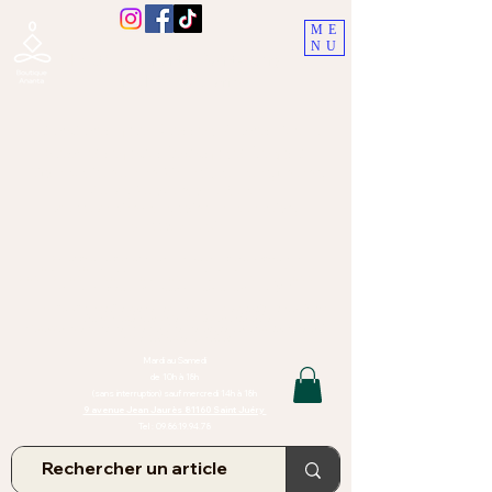
ME
NU
Boutique Ananta, Saint-Juéry
proche Albi (Tarn)
Lithothérapie, Pierres, Minéraux &
Bien-être pour le corps et l'esprit
Bijoux Artisanaux en Pierres Naturelles,
Encens,
Sauge, Palo Santo équitabl
e
Massage bien-être, soins de relaxation,
pressothérapie
Création de bijoux faits main | Minéraux | Bijoux personnalisés
TOUTES NOS PIERRES ET LES MINERAUX UTILISÉS DANS LA
CONFECTION DE NOS BIJOUX SONT ISSUS DE MINES RAISONNÉES
Atelier et Boutique situés dans le Tarn, à Saint Juéry (81)
IMPORTANT : Les bijoux que nous vous proposons, la lithothérapie, les
pierres et minéraux et nos soins de relaxation
et massages ne peuvent et ne doivent en aucun cas remplacer un avis
et/ou traitement médical
Mardi au Samedi
de 10h à 18h
(sans interruption) sauf mercredi 14h à 18h
9 avenue Jean Jaurès 81160 Saint Juéry
Tel :
09.86.19.94.78