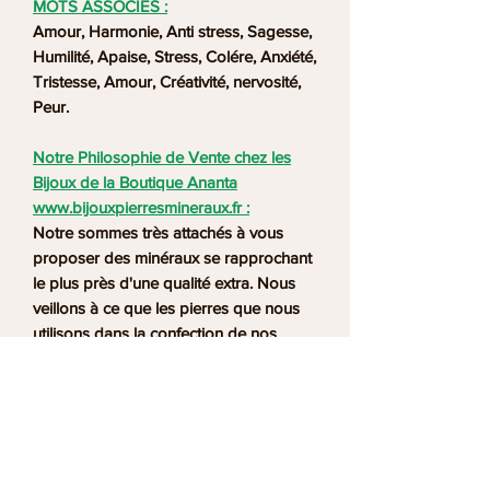
MOTS ASSOCIES :
Amour, Harmonie, Anti stress, Sagesse,
Humilité, Apaise, Stress, Colére, Anxiété,
Tristesse, Amour, Créativité, nervosité,
Peur.
Notre Philosophie de Vente chez les
Bijoux de la Boutique Ananta
www.bijouxpierresmineraux.fr :
Notre sommes très attachés à vous
proposer des minéraux se rapprochant
le plus près d'une qualité extra. Nous
veillons à ce que les pierres que nous
utilisons dans la confection de nos
bijoux soient des minéraux véritables,
non teintés. Nos pierres et minéraux
proviennent du Monde entier, selon les
gisements : Uruguay, Inde, Argentine,
France... Notre atelier se situe à Albi,
dans le Tarn (81).