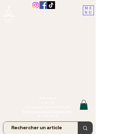
ME
NU
Boutique Ananta, Saint-Juéry
proche Albi (Tarn)
Lithothérapie, Pierres, Minéraux &
Bien-être pour le corps et l'esprit
Bijoux Artisanaux en Pierres Naturelles,
Encens,
Sauge, Palo Santo équitabl
e
Massage bien-être, soins de relaxation,
pressothérapie
Création de bijoux faits main | Minéraux | Bijoux personnalisés
TOUTES NOS PIERRES ET LES MINERAUX UTILISÉS DANS LA
CONFECTION DE NOS BIJOUX SONT ISSUS DE MINES RAISONNÉES
Atelier et Boutique situés dans le Tarn, à Saint Juéry (81)
IMPORTANT : Les bijoux que nous vous proposons, la lithothérapie, les
pierres et minéraux et nos soins de relaxation
et massages ne peuvent et ne doivent en aucun cas remplacer un avis
et/ou traitement médical
Mardi au Samedi
de 10h à 18h
(sans interruption) sauf mercredi 14h à 18h
9 avenue Jean Jaurès 81160 Saint Juéry
Tel :
09.86.19.94.78