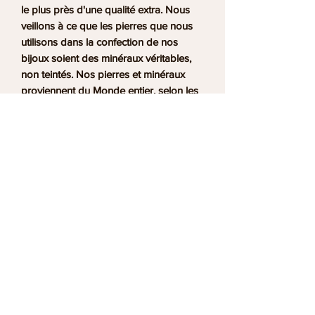
le plus près d'une qualité extra. Nous
veillons à ce que les pierres que nous
utilisons dans la confection de nos
bijoux soient des minéraux véritables,
non teintés. Nos pierres et minéraux
proviennent du Monde entier, selon les
gisements : Uruguay, Inde, Argentine,
France... Notre atelier se situe à Albi,
dans le Tarn (81).
DÉTAILS DE L'ARTICLE
Style : Minéraux Brut
POLITIQUE D'ÉCHANGE ET
Type de pierre : Quartz Rose
DE REMBOURSEMENT
Politique d'échange et de
CONDITIONS DE LIVRAISON
remboursement.
Les produits proposés sont conformes