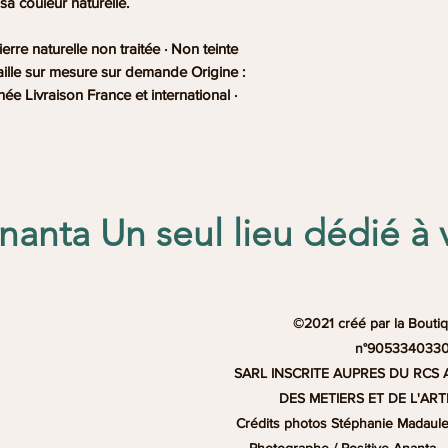
sa couleur naturelle.
rre naturelle non traitée · Non teinte
 Taille sur mesure sur demande Origine :
ée Livraison France et international ·
anta Un seul lieu dédié à 
©2021 créé par la Boutiq
n°905334033
SARL INSCRITE AUPRES DU RCS 
DES METIERS ET DE L'AR
Crédits photos Stéphanie Madaule
Photographe / Positive Ananta -