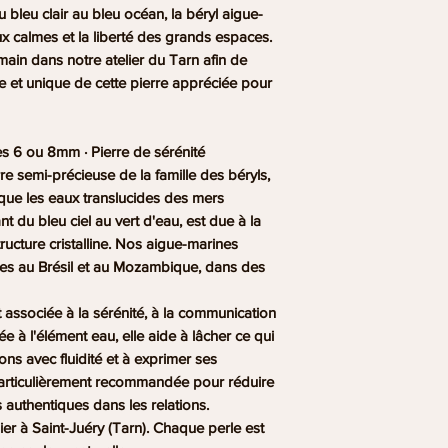
bleu clair au bleu océan, la béryl aigue-
soigneusement prot
Les principaux gis
x calmes et la liberté des grands espaces.
optimale et préserve
Brésil, à Madagasca
ain dans notre atelier du Tarn afin de
Mozambique.
le et unique de cette pierre appréciée pour
Pierre naturelle uni
possède ses propre
Comment entretenir
miniatures naturels
Un nettoyage à l'e
es 6 ou 8mm · Pierre de sérénité
et peut présenter de
chiffon doux perme
re semi-précieuse de la famille des béryls,
aux photos.
éclat naturel.
oque les eaux translucides des mers
Conseils d'entretie
ant du bleu ciel au vert d'eau, est due à la
La pierre est-elle na
l'eau, les produits 
Oui, chaque bracelet
ructure cristalline. Nos aigue-marines
préserver durableme
naturelles sélectio
nées au Brésil et au Mozambique, dans des
l'élastique.
artisanalement dans
près d'Albi.
t associée à la sérénité, à la communication
ée à l'élément eau, elle aide à lâcher ce qui
tions avec fluidité et à exprimer ses
particulièrement recommandée pour réduire
s authentiques dans les relations.
ier à Saint-Juéry (Tarn). Chaque perle est