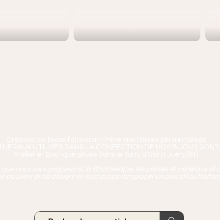
iers et Pendentifs
Bracelets en pierres naturelles
Bi
Ananta, Saint-Juéry proche 
ierres, Minéraux & Bien-être pour le c
aux en Pierres Naturelles,
Encens, Sauge, Palo S
age bien-être, soins de relaxation, pressothéra
Création de bijoux faits main | Minéraux | Bijoux personnalisés
MINERAUX UTILISÉS DANS LA CONFECTION DE NOS BIJOUX SONT
Atelier et Boutique situés dans le Tarn, à Saint Juéry (81)
ue nous vous proposons, la lithothérapie, les pierres et minéraux et n
e peuvent et ne doivent en aucun cas remplacer un avis et/ou traite