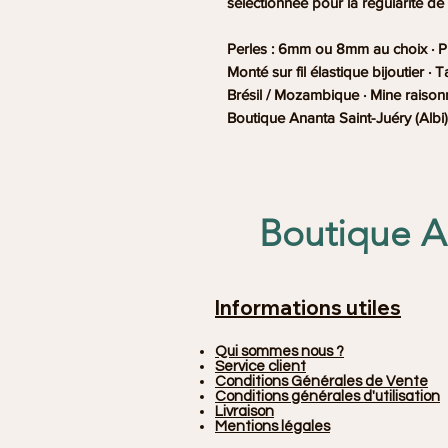
sélectionnée pour la régularité de 
Perles : 6mm ou 8mm au choix · Pie
Monté sur fil élastique bijoutier ·
Brésil / Mozambique · Mine raisonn
Boutique Ananta Saint-Juéry (Albi)
Boutique An
Informations utiles
Qui sommes nous ?
Service client
Conditions Générales de Vente
Conditions générales d'utilisation
Livraison
Mentions légales