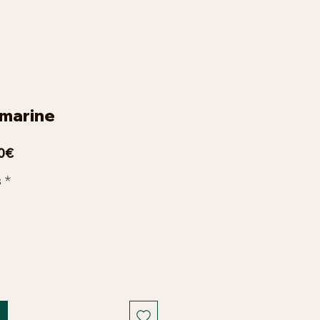
 marine
Prix
0€
promotionnel
s
*