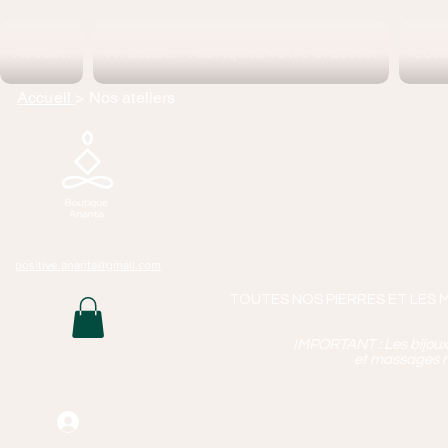
Accueil
ATELIERS "Fabriquez votre bracelet
Coll
Accueil
> Nos ateliers
Boutique 
Lithothérapie, P
Bijoux Artisan
Mass
positive.ananta@gmail.com
TOUTES NOS PIERRES ET LES 
IMPORTANT : Les bijoux q
et massages n
Connexion