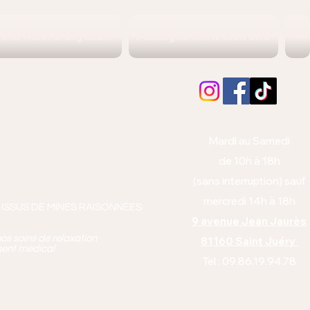
joux Acier Inoxydable
Massages/Soins Bien Etre
...
Albi (Tarn)
orps et l'esprit
Mardi au Samedi
anto équitabl
e
de 10h à 18h
pie
(sans interruption) sauf
mercredi 14h à 18h
 ISSUS DE MINES RAISONNÉES
9 avenue Jean Jaurès
os soins de relaxation
81160 Saint Juéry
ment médical
Tel : 09.86.19.94.78