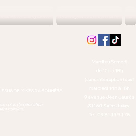
joux Acier Inoxydable
Massages/Soins Bien Etre
...
Albi (Tarn)
orps et l'esprit
Mardi au Samedi
anto équitabl
e
de 10h à 18h
pie
(sans interruption) sauf
mercredi 14h à 18h
 ISSUS DE MINES RAISONNÉES
9 avenue Jean Jaurès
os soins de relaxation
81160 Saint Juéry
ment médical
Tel : 09.86.19.94.78