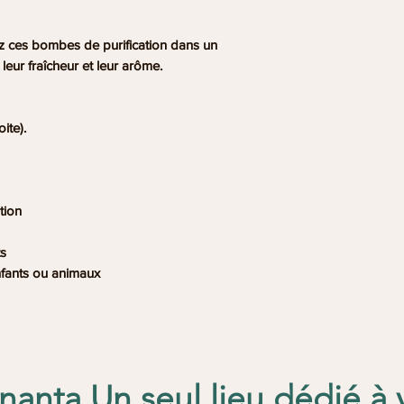
 ces bombes de purification dans un
 leur fraîcheur et leur arôme.
ite).
tion
ts
nfants ou animaux
anta Un seul lieu dédié à 