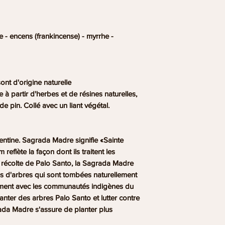
Après avoir allumé 
précaution jusqu'à c
bombe smudge.
e - encens (frankincense) - myrrhe -
Avec les fenêtres f
maison ou la zone d
attention particuliè
l'arrière vers l'avant.
Lorsque la fumée s'e
ont d'origine naturelle
la bombe refroidir 
 à partir d'herbes et de résines naturelles,
Ouvrez les fenêtres
de pin. Collé avec un liant végétal.
Si vous avez des voie
a un avertisseur de 
conseillé de garder
ntine. Sagrada Madre signifie «Sainte
l'usage.
eflète la façon dont ils traitent les
a récolte de Palo Santo, la Sagrada Madre
ches d'arbres qui sont tombées naturellement
ectement avec les communautés indigènes du
anter des arbres Palo Santo et lutter contre
rada Madre s'assure de planter plus