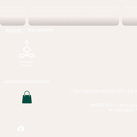
Accueil
ATELIERS "Fabriquez votre bracelet
Coll
Accueil
> Nos ateliers
Boutique 
Lithothérapie, P
Bijoux Artisan
Mass
positive.ananta@gmail.com
TOUTES NOS PIERRES ET LES 
IMPORTANT : Les bijoux q
et massages n
Connexion