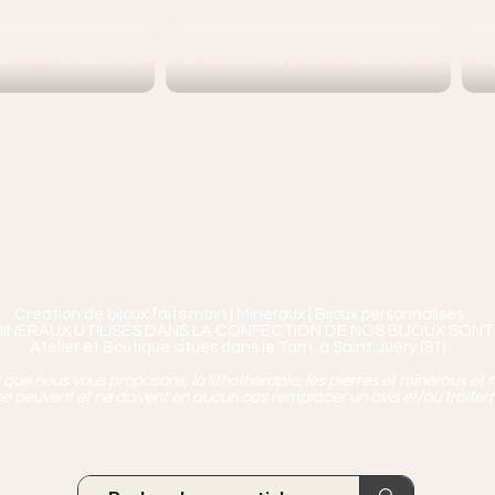
iers et Pendentifs
Bracelets en pierres naturelles
Bi
Ananta, Saint-Juéry proche 
ierres, Minéraux & Bien-être pour le c
aux en Pierres Naturelles,
Encens, Sauge, Palo S
age bien-être, soins de relaxation, pressothéra
Création de bijoux faits main | Minéraux | Bijoux personnalisés
MINERAUX UTILISÉS DANS LA CONFECTION DE NOS BIJOUX SONT
Atelier et Boutique situés dans le Tarn, à Saint Juéry (81)
ue nous vous proposons, la lithothérapie, les pierres et minéraux et n
e peuvent et ne doivent en aucun cas remplacer un avis et/ou traite