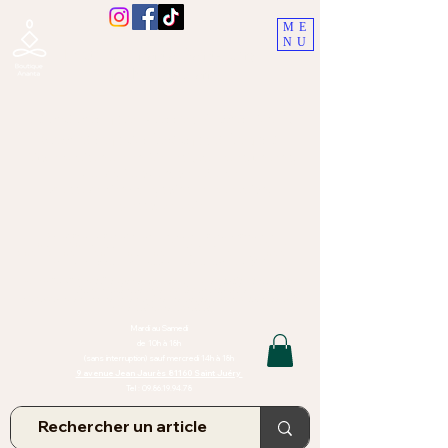
ME
NU
Boutique Ananta, Saint-Juéry
proche Albi (Tarn)
Lithothérapie, Pierres, Minéraux &
Bien-être pour le corps et l'esprit
Bijoux Artisanaux en Pierres Naturelles,
Encens,
Sauge, Palo Santo équitabl
e
Massage bien-être, soins de relaxation,
pressothérapie
Création de bijoux faits main | Minéraux | Bijoux personnalisés
TOUTES NOS PIERRES ET LES MINERAUX UTILISÉS DANS LA
CONFECTION DE NOS BIJOUX SONT ISSUS DE MINES RAISONNÉES
Atelier et Boutique situés dans le Tarn, à Saint Juéry (81)
IMPORTANT : Les bijoux que nous vous proposons, la lithothérapie, les
pierres et minéraux et nos soins de relaxation
et massages ne peuvent et ne doivent en aucun cas remplacer un avis
et/ou traitement médical
Mardi au Samedi
de 10h à 18h
(sans interruption) sauf mercredi 14h à 18h
9 avenue Jean Jaurès 81160 Saint Juéry
Tel :
09.86.19.94.78