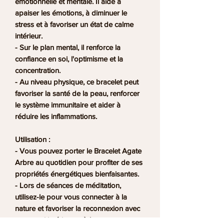
émotionnelle
et mentale. Il aide à
apaiser les
émotions
, à diminuer le
stress
et à favoriser un état de
calme
intérieur.
-
Sur le plan mental
, il renforce la
confiance en soi,
l'optimisme
et la
concentration
.
- Au niveau physique, ce bracelet peut
favoriser la santé de la peau, renforcer
le
système immunitaire
et aider à
réduire les
inflammations
.
Utilisation :
- Vous pouvez porter le Bracelet Agate
Arbre au quotidien pour profiter de ses
propriétés énergétiques bienfaisantes.
- Lors de séances de méditation,
utilisez-le pour vous connecter à la
nature et favoriser la
reconnexion
avec
votre
moi intérieur
et à la
nature
.