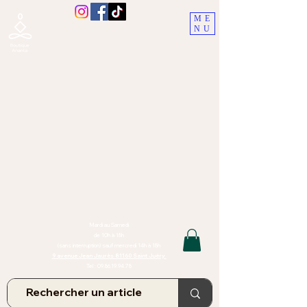
ME
NU
Boutique Ananta, Saint-Juéry
proche Albi (Tarn)
Lithothérapie, Pierres, Minéraux &
Bien-être pour le corps et l'esprit
Bijoux Artisanaux en Pierres Naturelles,
Encens,
Sauge, Palo Santo équitabl
e
Massage bien-être, soins de relaxation,
pressothérapie
Création de bijoux faits main | Minéraux | Bijoux personnalisés
TOUTES NOS PIERRES ET LES MINERAUX UTILISÉS DANS LA
CONFECTION DE NOS BIJOUX SONT ISSUS DE MINES RAISONNÉES
Atelier et Boutique situés dans le Tarn, à Saint Juéry (81)
IMPORTANT : Les bijoux que nous vous proposons, la lithothérapie, les
pierres et minéraux et nos soins de relaxation
et massages ne peuvent et ne doivent en aucun cas remplacer un avis
et/ou traitement médical
Mardi au Samedi
de 10h à 18h
(sans interruption) sauf mercredi 14h à 18h
9 avenue Jean Jaurès 81160 Saint Juéry
Tel :
09.86.19.94.78