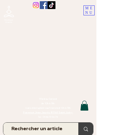
ME
NU
Boutique Ananta, Saint-Juéry
proche Albi (Tarn)
Lithothérapie, Pierres, Minéraux &
Bien-être pour le corps et l'esprit
Bijoux Artisanaux en Pierres Naturelles,
Encens,
Sauge, Palo Santo équitabl
e
Massage bien-être, soins de relaxation,
pressothérapie
Création de bijoux faits main | Minéraux | Bijoux personnalisés
TOUTES NOS PIERRES ET LES MINERAUX UTILISÉS DANS LA
CONFECTION DE NOS BIJOUX SONT ISSUS DE MINES RAISONNÉES
Atelier et Boutique situés dans le Tarn, à Saint Juéry (81)
IMPORTANT : Les bijoux que nous vous proposons, la lithothérapie, les
pierres et minéraux et nos soins de relaxation
et massages ne peuvent et ne doivent en aucun cas remplacer un avis
et/ou traitement médical
Mardi au Samedi
de 10h à 18h
(sans interruption) sauf mercredi 14h à 18h
9 avenue Jean Jaurès 81160 Saint Juéry
Tel :
09.86.19.94.78