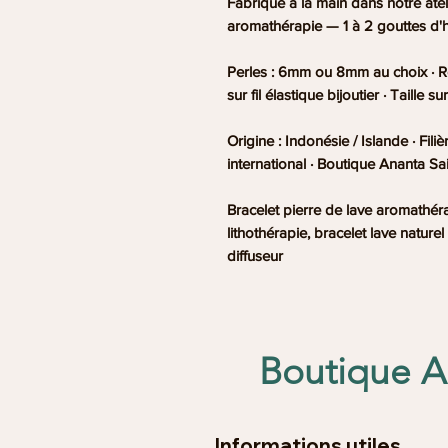
Fabriqué à la main dans notre atel
aromathérapie — 1 à 2 gouttes d'hui
Perles : 6mm ou 8mm au choix · R
sur fil élastique bijoutier · Taill
Origine : Indonésie / Islande · Fil
international · Boutique Ananta Sai
Bracelet pierre de lave aromathéra
lithothérapie, bracelet lave naturel
diffuseur
Boutique An
Informations utiles