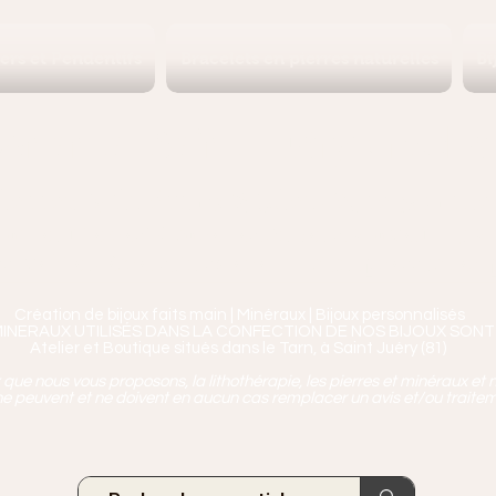
iers et Pendentifs
Bracelets en pierres naturelles
Bi
Ananta, Saint-Juéry proche 
ierres, Minéraux & Bien-être pour le c
aux en Pierres Naturelles,
Encens, Sauge, Palo S
age bien-être, soins de relaxation, pressothéra
Création de bijoux faits main | Minéraux | Bijoux personnalisés
MINERAUX UTILISÉS DANS LA CONFECTION DE NOS BIJOUX SONT
Atelier et Boutique situés dans le Tarn, à Saint Juéry (81)
ue nous vous proposons, la lithothérapie, les pierres et minéraux et n
e peuvent et ne doivent en aucun cas remplacer un avis et/ou traite