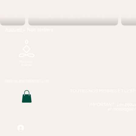
Accueil
ATELIERS "Fabriquez votre bracelet
Coll
Accueil
> Nos ateliers
Boutique 
Lithothérapie, P
Bijoux Artisan
Mass
positive.ananta@gmail.com
TOUTES NOS PIERRES ET LES 
IMPORTANT : Les bijoux q
et massages n
Connexion