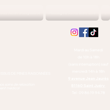
joux Acier Inoxydable
Massages/Soins Bien Etre
...
Albi (Tarn)
orps et l'esprit
Mardi au Samedi
anto équitabl
e
de 10h à 18h
pie
(sans interruption) sauf
mercredi 14h à 18h
 ISSUS DE MINES RAISONNÉES
9 avenue Jean Jaurès
os soins de relaxation
81160 Saint Juéry
ment médical
Tel : 09.86.19.94.78