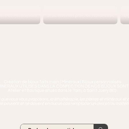
iers et Pendentifs
Bracelets en pierres naturelles
Bi
Ananta, Saint-Juéry proche 
ierres, Minéraux & Bien-être pour le c
aux en Pierres Naturelles,
Encens, Sauge, Palo S
age bien-être, soins de relaxation, pressothéra
Création de bijoux faits main | Minéraux | Bijoux personnalisés
MINERAUX UTILISÉS DANS LA CONFECTION DE NOS BIJOUX SONT
Atelier et Boutique situés dans le Tarn, à Saint Juéry (81)
ue nous vous proposons, la lithothérapie, les pierres et minéraux et n
e peuvent et ne doivent en aucun cas remplacer un avis et/ou traite