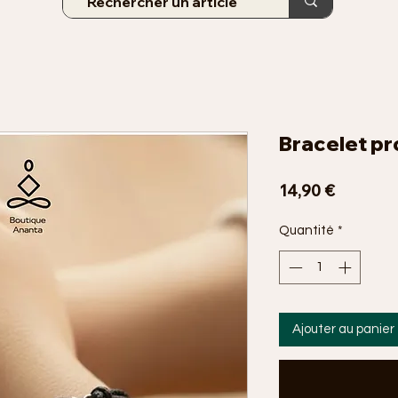
Bracelet pr
Prix
14,90 €
Quantité
*
Ajouter au panier