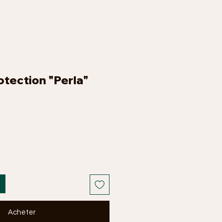
otection "Perla"
Acheter