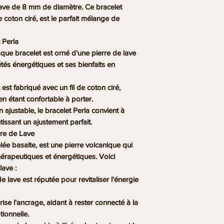
modalités définies à
cachés, prévues par 
ajustable, fabriqué à 
conseils de votre 
ave de 8 mm de diamètre. Ce bracelet
Consommation. Si e
Code civil. Conform
parfait mélange de s
médication
.
de coton ciré, est le parfait mélange de
produit nous procé
l’article L.121-21 
On ne doit pas ingér
aux frais d’achemin
disposez d’un délai 
conséquent, nous déc
 Perla
l’article L 138-3 d
compter de la récep
nos bijoux aux enfa
que bracelet est orné d'une pierre de lave
de livraisons par une
votre droit de rétrac
En outre, l’usage q
tés énergétiques et ses bienfaits en
société BOUTIQUE 
motifs ni à payer de
votre propre respon
responsable de reta
nous etre retournés
Boutique Ananta.
t est fabriqué avec un fil de coton ciré,
à une indisponibilité
abimés.
Aussi, les photos sur 
en étant confortable à porter.
propositions de ren
Retours et échang
nous nous efforçons 
n ajustable, le bracelet Perla convient à
La responsabilité d
Nous acceptons sans
plus approchants. C
tissant un ajustement parfait.
être engagée pour de
échanges et annula
Enfin, elles connai
rre de Lave
services postaux ou d
Contactez-nous sous 
des gisements et en
ée basalte, est une pierre volcanique qui
sanitaire actuelle.
commande
extraites, ce qui n’e
rapeutiques et énergétiques. Voici
Renvoyez les article
dernières. Nous vou
lave :
de la commande (sau
compréhension.
 de lave est réputée pour revitaliser l'énergie
est étendu jusqu’au 
Une annulation doit
après l’achat
vorise l'ancrage, aidant à rester connecté à la
Les articles suivan
tionnelle.
ni échangés:
Étant 