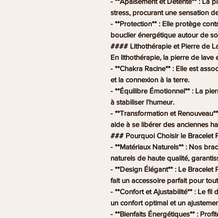
- **Apaisement et Détente** : La pie
stress, procurant une sensation d
- **Protection** : Elle protège con
bouclier énergétique autour de so
#### Lithothérapie et Pierre de L
En lithothérapie, la pierre de lave 
- **Chakra Racine** : Elle est asso
et la connexion à la terre.
- **Équilibre Émotionnel** : La pie
à stabiliser l'humeur.
- **Transformation et Renouveau** 
aide à se libérer des anciennes ha
### Pourquoi Choisir le Bracelet P
- **Matériaux Naturels** : Nos brac
naturels de haute qualité, garantiss
- **Design Élégant** : Le Bracelet P
fait un accessoire parfait pour tou
- **Confort et Ajustabilité** : Le fi
un confort optimal et un ajustemen
- **Bienfaits Énergétiques** : Prof