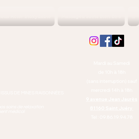
joux Acier Inoxydable
Massages/Soins Bien Etre
...
Albi (Tarn)
orps et l'esprit
Mardi au Samedi
anto équitabl
e
de 10h à 18h
pie
(sans interruption) sauf
mercredi 14h à 18h
 ISSUS DE MINES RAISONNÉES
9 avenue Jean Jaurès
os soins de relaxation
81160 Saint Juéry
ment médical
Tel : 09.86.19.94.78