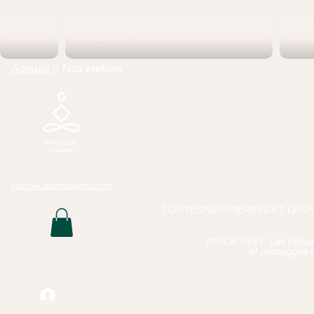
Accueil
ATELIERS "Fabriquez votre bracelet
Coll
Accueil
> Nos ateliers
Boutique 
Lithothérapie, P
Bijoux Artisan
Mass
positive.ananta@gmail.com
TOUTES NOS PIERRES ET LES 
IMPORTANT : Les bijoux q
et massages n
Connexion