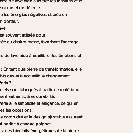
rre de lave aide à libérer les tensions et le
à moins qu’ils n’ar
e calme et de détente.
défectueux, nous ne
tre les énergies négatives et crée un
retours pour :
n porteur.
– Commandes sur m
ave
remboursement ni 
est souvent utilisée pour :
– Articles en promo
ciée au chakra racine, favorisant l'ancrage
promotionnel (ces 
en revanche mais n
rre de lave aide à équilibrer les émotions et
: En tant que pierre de transformation, elle
Conditions des reto
bitudes et à accueillir le changement.
Les frais de port re
erla ?
l’acheteur. Nous v
elets sont fabriqués à partir de matériaux
de 2.90€ si vous so
ant authenticité et durabilité.
colis retourné est s
erla allie simplicité et élégance, ce qui en
que nous l’ayons reç
tes les occasions.
Si l’article retourné
l de coton ciré et le design ajustable assurent
d’origine, toute per
t parfait à chaque poignet.
l’acheteur.
Le cout des frais de
itez des bienfaits énergétiques de la pierre