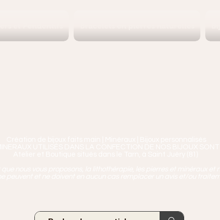
iers et Pendentifs
Bracelets en pierres naturelles
Bi
Ananta, Saint-Juéry proche 
ierres, Minéraux & Bien-être pour le c
aux en Pierres Naturelles,
Encens, Sauge, Palo S
age bien-être, soins de relaxation, pressothéra
Création de bijoux faits main | Minéraux | Bijoux personnalisés
MINERAUX UTILISÉS DANS LA CONFECTION DE NOS BIJOUX SONT
Atelier et Boutique situés dans le Tarn, à Saint Juéry (81)
ue nous vous proposons, la lithothérapie, les pierres et minéraux et n
e peuvent et ne doivent en aucun cas remplacer un avis et/ou traite