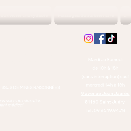
joux Acier Inoxydable
Massages/Soins Bien Etre
...
Albi (Tarn)
orps et l'esprit
Mardi au Samedi
anto équitabl
e
de 10h à 18h
pie
(sans interruption) sauf
mercredi 14h à 18h
 ISSUS DE MINES RAISONNÉES
9 avenue Jean Jaurès
os soins de relaxation
81160 Saint Juéry
ment médical
Tel : 09.86.19.94.78