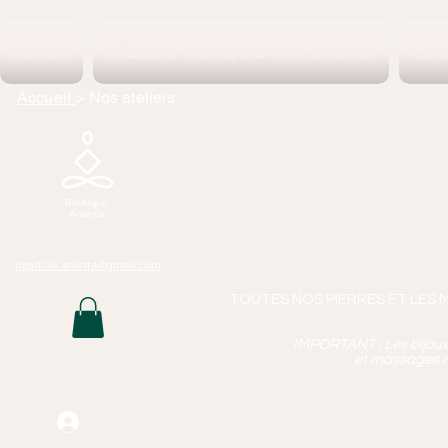
Accueil
ATELIERS "Fabriquez votre bracelet
Coll
Accueil
> Nos ateliers
Boutique 
Lithothérapie, P
Bijoux Artisan
Mass
positive.ananta@gmail.com
TOUTES NOS PIERRES ET LES 
IMPORTANT : Les bijoux q
et massages n
Connexion