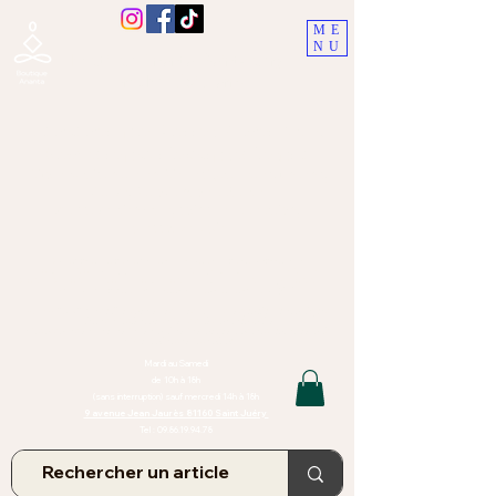
ME
NU
Boutique Ananta, Saint-Juéry
proche Albi (Tarn)
Lithothérapie, Pierres, Minéraux &
Bien-être pour le corps et l'esprit
Bijoux Artisanaux en Pierres Naturelles,
Encens,
Sauge, Palo Santo équitabl
e
Massage bien-être, soins de relaxation,
pressothérapie
Création de bijoux faits main | Minéraux | Bijoux personnalisés
TOUTES NOS PIERRES ET LES MINERAUX UTILISÉS DANS LA
CONFECTION DE NOS BIJOUX SONT ISSUS DE MINES RAISONNÉES
Atelier et Boutique situés dans le Tarn, à Saint Juéry (81)
IMPORTANT : Les bijoux que nous vous proposons, la lithothérapie, les
pierres et minéraux et nos soins de relaxation
et massages ne peuvent et ne doivent en aucun cas remplacer un avis
et/ou traitement médical
Mardi au Samedi
de 10h à 18h
(sans interruption) sauf mercredi 14h à 18h
9 avenue Jean Jaurès 81160 Saint Juéry
Tel :
09.86.19.94.78