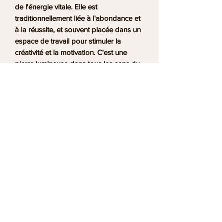
de l'énergie vitale. Elle est
traditionnellement liée à l'abondance et
à la réussite, et souvent placée dans un
espace de travail pour stimuler la
créativité et la motivation. C'est une
pierre lumineuse dans tous les sens du
terme.
Fabriqué à la main dans notre atelier à
Saint-Juéry (Tarn). Nous vous précisons
systématiquement si la citrine est
naturelle ou thermiquement traitée.
Pierre : Citrine naturelle Origine : Brésil /
Madagascar · Mine raisonnée Livraison
France et international · Boutique
Ananta Saint-Juéry (Albi)