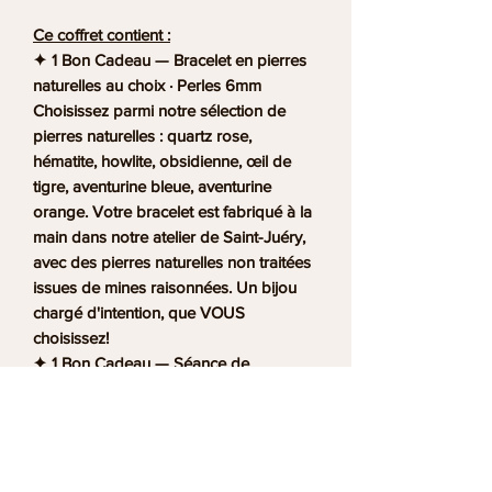
Ce coffret contient :
✦ 1 Bon Cadeau — Bracelet en pierres
naturelles au choix · Perles 6mm
Choisissez parmi notre sélection de
pierres naturelles : quartz rose,
hématite, howlite, obsidienne, œil de
tigre, aventurine bleue, aventurine
orange. Votre bracelet est fabriqué à la
main dans notre atelier de Saint-Juéry,
avec des pierres naturelles non traitées
issues de mines raisonnées. Un bijou
chargé d'intention, que VOUS
choisissez!
✦ 1 Bon Cadeau — Séance de
pressothérapie 40 minutes
La pressothérapie utilise des manchons
pneumatiques qui exercent des
pressions progressives sur les jambes
pour stimuler la circulation sanguine et