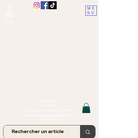
ME
NU
Boutique Ananta, Saint-Juéry
proche Albi (Tarn)
Lithothérapie, Pierres, Minéraux &
Bien-être pour le corps et l'esprit
Bijoux Artisanaux en Pierres Naturelles,
Encens,
Sauge, Palo Santo équitabl
e
Massage bien-être, soins de relaxation,
pressothérapie
Création de bijoux faits main | Minéraux | Bijoux personnalisés
TOUTES NOS PIERRES ET LES MINERAUX UTILISÉS DANS LA
CONFECTION DE NOS BIJOUX SONT ISSUS DE MINES RAISONNÉES
Atelier et Boutique situés dans le Tarn, à Saint Juéry (81)
IMPORTANT : Les bijoux que nous vous proposons, la lithothérapie, les
pierres et minéraux et nos soins de relaxation
et massages ne peuvent et ne doivent en aucun cas remplacer un avis
et/ou traitement médical
Mardi au Samedi
de 10h à 18h
(sans interruption) sauf mercredi 14h à 18h
9 avenue Jean Jaurès 81160 Saint Juéry
Tel :
09.86.19.94.78