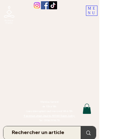
ME
NU
Boutique Ananta, Saint-Juéry
proche Albi (Tarn)
Lithothérapie, Pierres, Minéraux &
Bien-être pour le corps et l'esprit
Bijoux Artisanaux en Pierres Naturelles,
Encens,
Sauge, Palo Santo équitabl
e
Massage bien-être, soins de relaxation,
pressothérapie
Création de bijoux faits main | Minéraux | Bijoux personnalisés
TOUTES NOS PIERRES ET LES MINERAUX UTILISÉS DANS LA
CONFECTION DE NOS BIJOUX SONT ISSUS DE MINES RAISONNÉES
Atelier et Boutique situés dans le Tarn, à Saint Juéry (81)
IMPORTANT : Les bijoux que nous vous proposons, la lithothérapie, les
pierres et minéraux et nos soins de relaxation
et massages ne peuvent et ne doivent en aucun cas remplacer un avis
et/ou traitement médical
Mardi au Samedi
de 10h à 18h
(sans interruption) sauf mercredi 14h à 18h
9 avenue Jean Jaurès 81160 Saint Juéry
Tel :
09.86.19.94.78