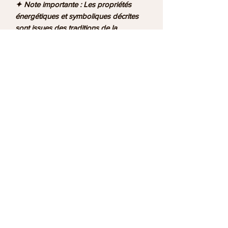
✦ Note importante :
Les propriétés
énergétiques et symboliques décrites
sont issues des traditions de la
lithothérapie et sont données à titre
indicatif et culturel. Elles ne constituent
en aucun cas un avis médical, un
diagnostic ou une prescription. La
lithothérapie est une pratique de bien-
être complémentaire et ne remplace
pas un suivi médical ni l'avis d'un
professionnel de santé. En cas de
problème de santé, consultez toujours
votre médecin.
Informations utiles
Qui sommes nous ?