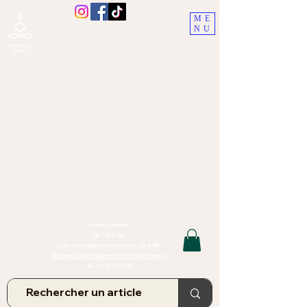
ME
NU
Boutique Ananta, Saint-Juéry
proche Albi (Tarn)
Lithothérapie, Pierres, Minéraux &
Bien-être pour le corps et l'esprit
Bijoux Artisanaux en Pierres Naturelles,
Encens,
Sauge, Palo Santo équitabl
e
Massage bien-être, soins de relaxation,
pressothérapie
Création de bijoux faits main | Minéraux | Bijoux personnalisés
TOUTES NOS PIERRES ET LES MINERAUX UTILISÉS DANS LA
CONFECTION DE NOS BIJOUX SONT ISSUS DE MINES RAISONNÉES
Atelier et Boutique situés dans le Tarn, à Saint Juéry (81)
IMPORTANT : Les bijoux que nous vous proposons, la lithothérapie, les
pierres et minéraux et nos soins de relaxation
et massages ne peuvent et ne doivent en aucun cas remplacer un avis
et/ou traitement médical
Mardi au Samedi
de 10h à 18h
(sans interruption) sauf mercredi 14h à 18h
9 avenue Jean Jaurès 81160 Saint Juéry
Tel :
09.86.19.94.78