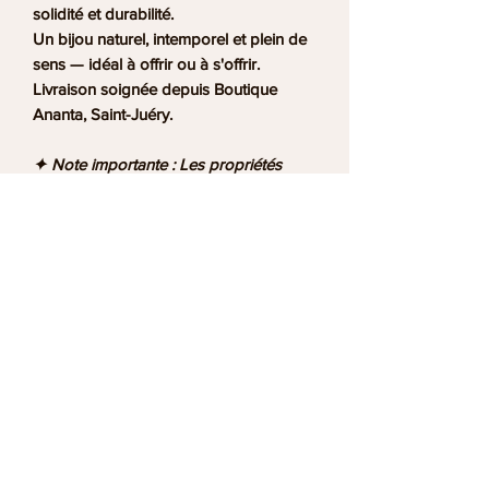
solidité et durabilité.
Un bijou naturel, intemporel et plein de
sens — idéal à offrir ou à s'offrir.
Livraison soignée depuis Boutique
Ananta, Saint-Juéry.
✦ Note importante :
Les propriétés
énergétiques et symboliques décrites
sont issues des traditions de la
lithothérapie et sont données à titre
indicatif et culturel. Elles ne constituent
en aucun cas un avis médical, un
diagnostic ou une prescription. La
lithothérapie est une pratique de bien-
être complémentaire et ne remplace
pas un suivi médical ni l'avis d'un
professionnel de santé. En cas de
problème de santé, consultez toujours
votre médecin.