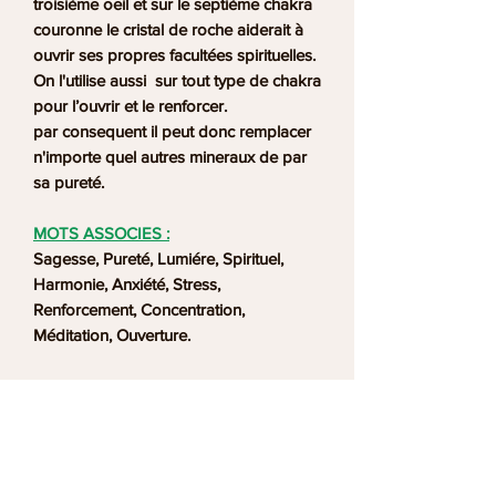
troisième oeil et sur le septième chakra
couronne le cristal de roche aiderait à
ouvrir ses propres facultées spirituelles.
On l'utilise aussi sur tout type de chakra
pour l’ouvrir et le renforcer.
par consequent il peut donc remplacer
n'importe quel autres mineraux de par
sa pureté.
MOTS ASSOCIES :
Sagesse, Pureté, Lumiére, Spirituel,
Harmonie, Anxiété, Stress,
Renforcement, Concentration,
Méditation, Ouverture.
Notre Philosophie de Vente chez les
Bijoux de la Boutique Ananta
www.bijouxpierresmineraux.fr :
Notre sommes très attachés à vous