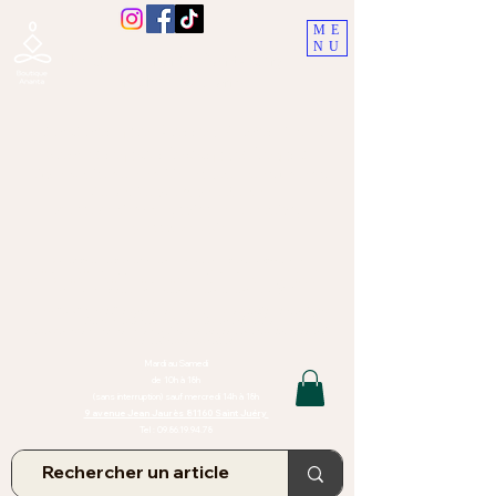
ME
NU
Boutique Ananta, Saint-Juéry
proche Albi (Tarn)
Lithothérapie, Pierres, Minéraux &
Bien-être pour le corps et l'esprit
Bijoux Artisanaux en Pierres Naturelles,
Encens,
Sauge, Palo Santo équitabl
e
Massage bien-être, soins de relaxation,
pressothérapie
Création de bijoux faits main | Minéraux | Bijoux personnalisés
TOUTES NOS PIERRES ET LES MINERAUX UTILISÉS DANS LA
CONFECTION DE NOS BIJOUX SONT ISSUS DE MINES RAISONNÉES
Atelier et Boutique situés dans le Tarn, à Saint Juéry (81)
IMPORTANT : Les bijoux que nous vous proposons, la lithothérapie, les
pierres et minéraux et nos soins de relaxation
et massages ne peuvent et ne doivent en aucun cas remplacer un avis
et/ou traitement médical
Mardi au Samedi
de 10h à 18h
(sans interruption) sauf mercredi 14h à 18h
9 avenue Jean Jaurès 81160 Saint Juéry
Tel :
09.86.19.94.78