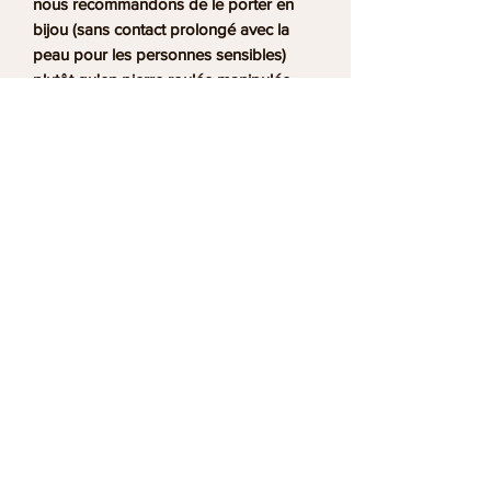
nous recommandons de le porter en
bijou (sans contact prolongé avec la
peau pour les personnes sensibles)
plutôt qu'en pierre roulée manipulée
fréquemment.
Fabriqué à la main dans notre atelier à
Saint-Juéry (Tarn). Pièce rare, stock
limité.
Pierre : Jaspe bumblebee naturel ·
Origine volcanique unique Origine :
Java, Indonésie · Filière responsable
Livraison France et international ·
Boutique Ananta Saint-Juéry (Albi)
Informations utiles