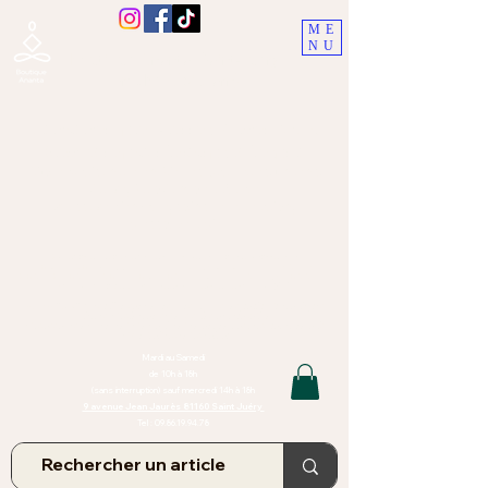
ME
NU
Boutique Ananta, Saint-Juéry
proche Albi (Tarn)
Lithothérapie, Pierres, Minéraux &
Bien-être pour le corps et l'esprit
Bijoux Artisanaux en Pierres Naturelles,
Encens,
Sauge, Palo Santo équitabl
e
Massage bien-être, soins de relaxation,
pressothérapie
Création de bijoux faits main | Minéraux | Bijoux personnalisés
TOUTES NOS PIERRES ET LES MINERAUX UTILISÉS DANS LA
CONFECTION DE NOS BIJOUX SONT ISSUS DE MINES RAISONNÉES
Atelier et Boutique situés dans le Tarn, à Saint Juéry (81)
IMPORTANT : Les bijoux que nous vous proposons, la lithothérapie, les
pierres et minéraux et nos soins de relaxation
et massages ne peuvent et ne doivent en aucun cas remplacer un avis
et/ou traitement médical
Mardi au Samedi
de 10h à 18h
(sans interruption) sauf mercredi 14h à 18h
9 avenue Jean Jaurès 81160 Saint Juéry
Tel :
09.86.19.94.78