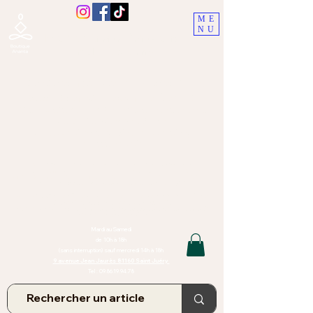
ME
NU
Boutique Ananta, Saint-Juéry
proche Albi (Tarn)
Lithothérapie, Pierres, Minéraux &
Bien-être pour le corps et l'esprit
Bijoux Artisanaux en Pierres Naturelles,
Encens,
Sauge, Palo Santo équitabl
e
Massage bien-être, soins de relaxation,
pressothérapie
Création de bijoux faits main | Minéraux | Bijoux personnalisés
TOUTES NOS PIERRES ET LES MINERAUX UTILISÉS DANS LA
CONFECTION DE NOS BIJOUX SONT ISSUS DE MINES RAISONNÉES
Atelier et Boutique situés dans le Tarn, à Saint Juéry (81)
IMPORTANT : Les bijoux que nous vous proposons, la lithothérapie, les
pierres et minéraux et nos soins de relaxation
et massages ne peuvent et ne doivent en aucun cas remplacer un avis
et/ou traitement médical
Mardi au Samedi
de 10h à 18h
(sans interruption) sauf mercredi 14h à 18h
9 avenue Jean Jaurès 81160 Saint Juéry
Tel :
09.86.19.94.78