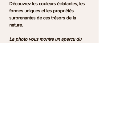
Découvrez les couleurs éclatantes, les
formes uniques et les propriétés
surprenantes de ces trésors de la
nature.
La photo vous montre un apercu du
poster. Vous recevrez un lien pour
télécharger le poster numérique sur la
page de remerciement, ainsi qu'un lien
par e‑mail valable pour 30 jours.
Informations utiles
Qui sommes nous ?
Service client
Conditions Générales de Vente
Conditions générales d'utilisation
Livraison
Mentions légales