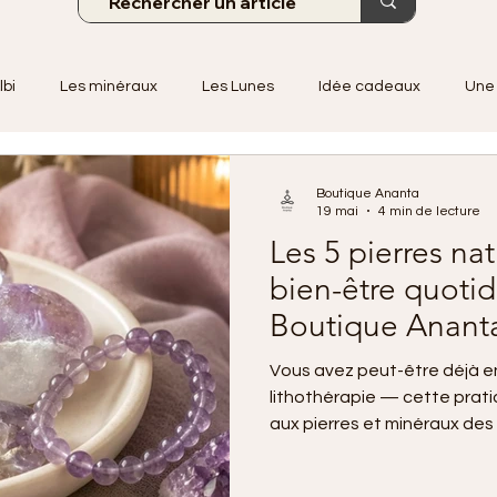
lbi
Les minéraux
Les Lunes
Idée cadeaux
Une 
Boutique Ananta
19 mai
4 min de lecture
Les 5 pierres nat
bien-être quoti
Boutique Anant
Vous avez peut-être déjà e
lithothérapie — cette prati
aux pierres et minéraux des 
physique et émotionnel. Qu
simplement curieux, certain