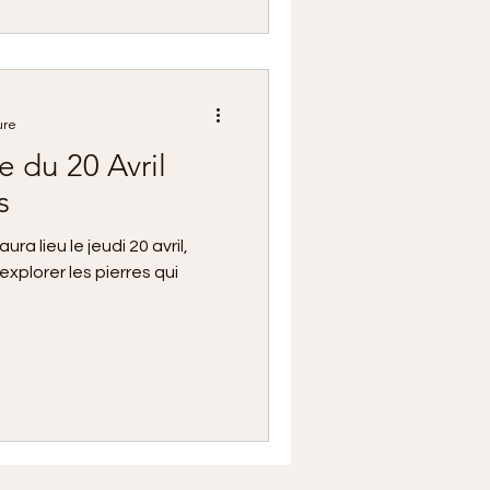
millions de personnes à
e sélection des 5
e nous recommandons le plus
e à Saint-Juéry.
ure
 du 20 Avril
s
ura lieu le jeudi 20 avril,
explorer les pierres qui