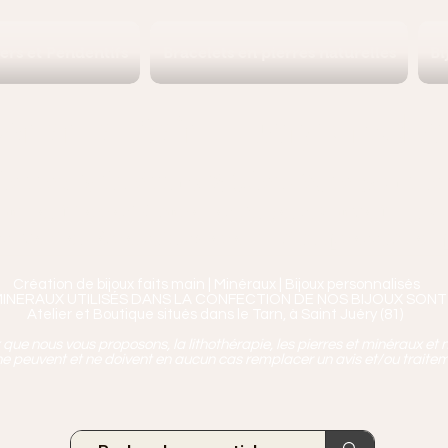
iers et Pendentifs
Bracelets en pierres naturelles
Bi
Ananta, Saint-Juéry proche 
ierres, Minéraux & Bien-être pour le c
aux en Pierres Naturelles,
Encens, Sauge, Palo S
age bien-être, soins de relaxation, pressothéra
Création de bijoux faits main | Minéraux | Bijoux personnalisés
MINERAUX UTILISÉS DANS LA CONFECTION DE NOS BIJOUX SONT
Atelier et Boutique situés dans le Tarn, à Saint Juéry (81)
ue nous vous proposons, la lithothérapie, les pierres et minéraux et n
e peuvent et ne doivent en aucun cas remplacer un avis et/ou traite