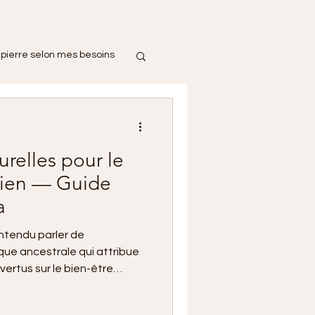
pierre selon mes besoins
urelles pour le
dien — Guide
a
ntendu parler de
que ancestrale qui attribue
vertus sur le bien-être
e vous soyez convaincu ou
es pierres sont portées