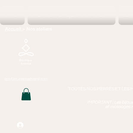
Accueil
ATELIERS "Fabriquez votre bracelet
Coll
Accueil
> Nos ateliers
Boutique 
Lithothérapie, P
Bijoux Artisan
Mass
positive.ananta@gmail.com
TOUTES NOS PIERRES ET LES 
IMPORTANT : Les bijoux q
et massages n
Connexion