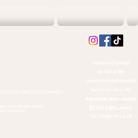
joux Acier Inoxydable
Massages/Soins Bien Etre
...
Albi (Tarn)
orps et l'esprit
Mardi au Samedi
anto équitabl
e
de 10h à 18h
pie
(sans interruption) sauf
mercredi 14h à 18h
 ISSUS DE MINES RAISONNÉES
9 avenue Jean Jaurès
os soins de relaxation
81160 Saint Juéry
ment médical
Tel : 09.86.19.94.78