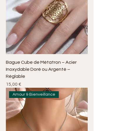
Bague Cube de Métatron – Acier
Inoxydable Doré ou Argenté –
Réglable
Prix
15,00 €
Amour & Bienveillance