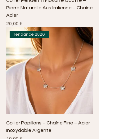
Collier Pendentif Mokaïte Goutte –
Pierre Naturelle Australienne – Chaîne
Acier
Prix
20,00 €
Tendance 2026!
Collier Papillons – Chaîne Fine – Acier
Inoxydable Argenté
Prix
10,00 €