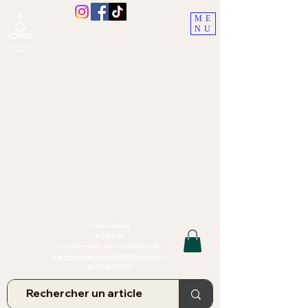
ME
NU
Boutique Ananta, Saint-Juéry
proche Albi (Tarn)
Lithothérapie, Pierres, Minéraux &
Bien-être pour le corps et l'esprit
Bijoux Artisanaux en Pierres Naturelles,
Encens,
Sauge, Palo Santo équitabl
e
Massage bien-être, soins de relaxation,
pressothérapie
Création de bijoux faits main | Minéraux | Bijoux personnalisés
TOUTES NOS PIERRES ET LES MINERAUX UTILISÉS DANS LA
CONFECTION DE NOS BIJOUX SONT ISSUS DE MINES RAISONNÉES
Atelier et Boutique situés dans le Tarn, à Saint Juéry (81)
IMPORTANT : Les bijoux que nous vous proposons, la lithothérapie, les
pierres et minéraux et nos soins de relaxation
et massages ne peuvent et ne doivent en aucun cas remplacer un avis
et/ou traitement médical
Mardi au Samedi
de 10h à 18h
(sans interruption) sauf mercredi 14h à 18h
9 avenue Jean Jaurès 81160 Saint Juéry
Tel :
09.86.19.94.78