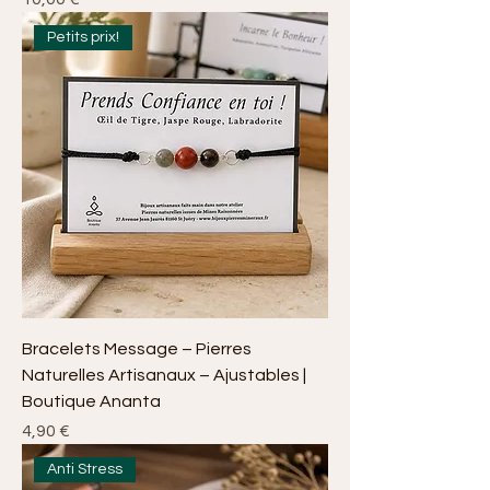
Petits prix!
Bracelets Message – Pierres
Naturelles Artisanaux – Ajustables |
Boutique Ananta
Prix
4,90 €
Anti Stress