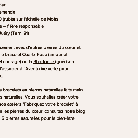
ier
demande
 9 (rubis) sur l'échelle de Mohs
 – filière responsable
Juéry (Tarn, 81)
iquement avec d'autres pierres du cœur et
: le bracelet Quartz Rose (amour et
et courage) ou la
Rhodonite
(guérison
l'associer à
l'Aventurine verte
pour
e.
de
bracelets en pierres naturelles
faits main
s naturelles
. Vous souhaitez créer votre
nos ateliers
"Fabriquez votre bracelet" à
ur les pierres du cœur, consultez notre
blog
s
5 pierres naturelles pour le bien-être