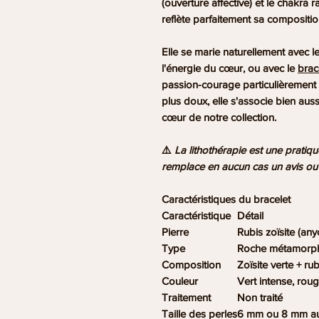
(ouverture affective) et le chakra r
reflète parfaitement sa composit
Elle se marie naturellement avec l
l'énergie du cœur, ou avec le
brac
passion-courage particulièrement 
plus doux, elle s'associe bien auss
cœur de notre collection.
⚠️
La lithothérapie est une pratiq
remplace en aucun cas un avis ou 
Caractéristiques du bracelet
Caractéristique
Détail
Pierre
Rubis zoïsite (anyo
Type
Roche métamorp
Composition
Zoïsite verte + ru
Couleur
Vert intense, roug
Traitement
Non traité
Taille des perles
6 mm ou 8 mm au