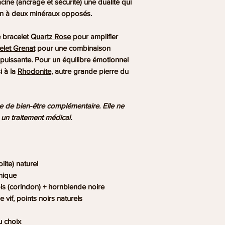
acine (ancrage et sécurité) une dualité qui
noire et les nuance
ion à deux minéraux opposés.
d'une perle à l'autr
identique c'est la s
e bracelet
Quartz Rose
pour amplifier
roche naturelle for
elet Grenat
pour une combinaison
puissante. Pour un équilibre émotionnel
i à la
Rhodonite
, autre grande pierre du
ue de bien-être complémentaire. Elle ne
un traitement médical.
lite) naturel
hique
bis (corindon) + hornblende noire
e vif, points noirs naturels
 choix