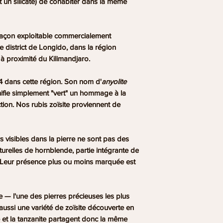
t un silicate) de cohabiter dans la même
sauge ou au palo sa
un silicate (zoïsite
que dans des cond
régional très spécif
açon exploitable commercialement
exploitable qu'à cet
e district de
Longido, dans la région
proviennent de fili
, à proximité du Kilimandjaro.
Avec quelles pierres 
4
dans cette région. Son nom d'
anyolite
Le rubis zoïsite s'a
gnifie simplement "vert" un hommage à la
Quartz Rose
pour u
ction. Nos rubis zoïsite proviennent de
profonde, avec le
G
courage, et avec la
émotionnelle. C'est 
rs
visibles dans la pierre ne sont pas des
combiner avec l
'Ave
turelles de hornblende, partie intégrante de
et l'abondance.
e. Leur présence plus ou moins marquée est
Comment entretenir 
Le rubis zoïsite est
s
rincer à l'eau cour
e
— l'une des pierres précieuses les plus
pierres. Nettoyez-le
ussi une variété de zoïsite découverte en
Évitez également le
e et la tanzanite partagent donc la même