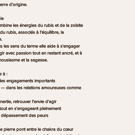
chimiques. Pour la pu
erre d'origine.
fumigation à la sau
retrouvez
nos encen
ie
recharge, la lumière 
ombine les énergies du rubis et de la zoïsite
Consultez notre gui
du rubis, associés à l'
équilibre, la
recharger ses miné
e.
s les sens du terme elle aide à s'engager
Le rubis zoïsite est
gir avec passion tout en restant ancré, et à
C'est l'un des cade
nthousiasme et la sagesse.
l'on puisse offrir. Por
passion, le courage 
 à :
intention forte pour
les engagements importants
Valentin, un départ 
— dans les relations amoureuses comme
Son esthétique spect
fait aussi un bijou
nertie, retrouver l'envie d'agir
bracelets sont pré
 tout en s'engageant pleinement
cadeau soigné.
e dépassement des peurs
Chaque bracelet rubi
Oui, absolument. La 
ne
pierre pont
entre le chakra du cœur
l'intensité du rouge