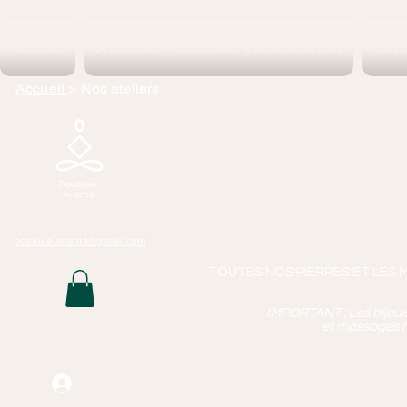
Accueil
ATELIERS "Fabriquez votre bracelet
Coll
Accueil
> Nos ateliers
Boutique 
Lithothérapie, P
Bijoux Artisan
Mass
positive.ananta@gmail.com
TOUTES NOS PIERRES ET LES 
IMPORTANT : Les bijoux q
et massages n
Connexion