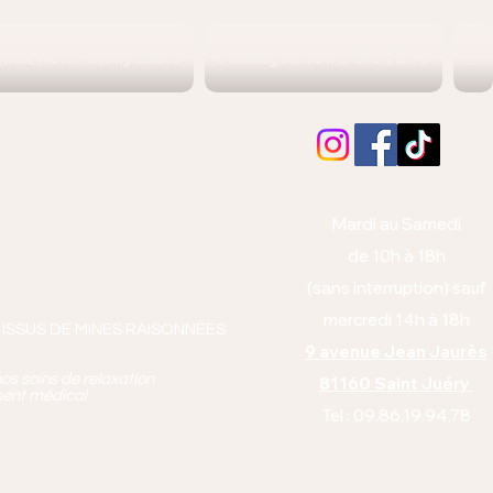
joux Acier Inoxydable
Massages/Soins Bien Etre
...
Albi (Tarn)
orps et l'esprit
Mardi au Samedi
anto équitabl
e
de 10h à 18h
pie
(sans interruption) sauf
mercredi 14h à 18h
 ISSUS DE MINES RAISONNÉES
9 avenue Jean Jaurès
os soins de relaxation
81160 Saint Juéry
ment médical
Tel : 09.86.19.94.78