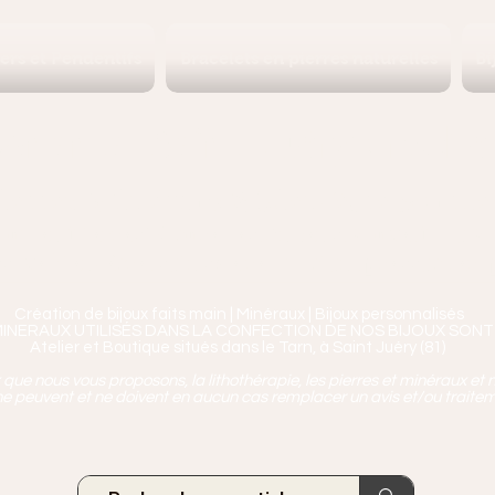
iers et Pendentifs
Bracelets en pierres naturelles
Bi
Ananta, Saint-Juéry proche 
ierres, Minéraux & Bien-être pour le c
aux en Pierres Naturelles,
Encens, Sauge, Palo S
age bien-être, soins de relaxation, pressothéra
Création de bijoux faits main | Minéraux | Bijoux personnalisés
MINERAUX UTILISÉS DANS LA CONFECTION DE NOS BIJOUX SONT
Atelier et Boutique situés dans le Tarn, à Saint Juéry (81)
ue nous vous proposons, la lithothérapie, les pierres et minéraux et n
e peuvent et ne doivent en aucun cas remplacer un avis et/ou traite