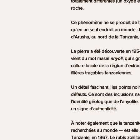
totalement différentes (un oxyde e
roche.
Ce phénomène ne se produit de f
qu'en un seul endroit au monde : l
d'Arusha, au nord de la Tanzanie
La pierre a été
découverte en 195
vient du mot masaï
anyoli
, qui si
culture locale de la région d'extra
filières traçables tanzaniennes.
Un détail fascinant :
les points noi
défauts. Ce sont des inclusions na
l'identité géologique de l'anyolit
un signe d'authenticité.
À noter également que la
tanzanit
recherchées au monde — est elle a
Tanzanie, en 1967. Le rubis zoïsit